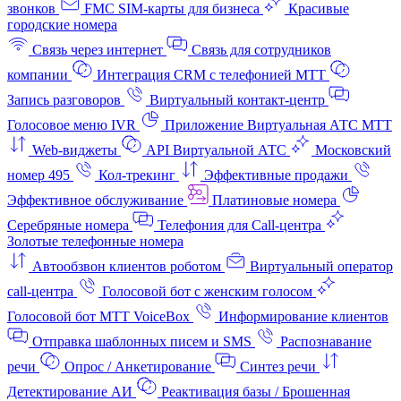
звонков
FMC SIM-карты для бизнеса
Красивые
городские номера
Связь через интернет
Связь для сотрудников
компании
Интеграция CRM с телефонией МТТ
Запись разговоров
Виртуальный контакт‑центр
Голосовое меню IVR
Приложение Виртуальная АТС МТТ
Web-виджеты
API Виртуальной АТС
Московский
номер 495
Кол-трекинг
Эффективные продажи
Эффективное обслуживание
Платиновые номера
Серебряные номера
Телефония для Call-центра
Золотые телефонные номера
Автообзвон клиентов роботом
Виртуальный оператор
call-центра
Голосовой бот с женским голосом
Голосовой бот МТТ VoiceBox
Информирование клиентов
Отправка шаблонных писем и SMS
Распознавание
речи
Опрос / Анкетирование
Синтез речи
Детектирование АИ
Реактивация базы / Брошенная