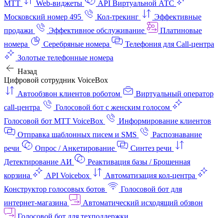
МТТ
Web-виджеты
API Виртуальной АТС
Московский номер 495
Кол-трекинг
Эффективные
продажи
Эффективное обслуживание
Платиновые
номера
Серебряные номера
Телефония для Call-центра
Золотые телефонные номера
Назад
Цифровой сотрудник VoiceBox
Автообзвон клиентов роботом
Виртуальный оператор
call-центра
Голосовой бот с женским голосом
Голосовой бот МТТ VoiceBox
Информирование клиентов
Отправка шаблонных писем и SMS
Распознавание
речи
Опрос / Анкетирование
Синтез речи
Детектирование АИ
Реактивация базы / Брошенная
корзина
API Voicebox
Автоматизация кол‑центра
Конструктор голосовых ботов
Голосовой бот для
интернет‑магазина
Автоматический исходящий обзвон
Голосовой бот для техподдержки