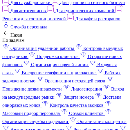
Для служб доставки
Для франшиз и сетевого бизнеса
Для автосервисов
Для туристических компаний
Решения для гостиниц и отелей
Для кафе и ресторанов
Служба персонала
Назад
По задачам
Организация удалённой работы
Контроль выездных
сотрудников
Поддержка клиентов
Открытие новых
филиалов
Организация горячей линии
Входящая
связь
Внедрение телефонии в приложение
Работа с
задолженностью
Организация исходящей связи
Повышение дозваниваемости
Лидогенерация
Выход
на международные рынки
Защита номера
Доставка
одноразовых кодов
Контроль качества звонков
Массовый подбор персонала
Обзвон клиентов
Организация службы поддержки
Организация кол-центра
Автоматизация кол-центра
Российская телефония