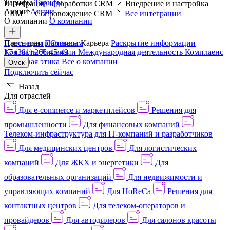
Тарифы
Тарифы
Интеграции и доработки CRM
Внедрение и настройка
Акции
Акции
CRM
Сопровождение CRM
Все интеграции
О компании
О компании
Пресс-центр
Партнерам
Партнерам
Отзывы
Карьера
Раскрытие информации
Контакты
+7 (381) 266-45-49
Лицензии
Международная деятельность
Комплаенс
и деловая этика
Все о компании
Омск
Подключить сейчас
Назад
Для отраслей
Для e-commerce и маркетплейсов
Решения для
промышленности
Для финансовых компаний
Телеком-инфраструктура для IT-компаний и разработчиков
Для медицинских центров
Для логистических
компаний
Для ЖКХ и энергетики
Для
образовательных организаций
Для недвижимости и
управляющих компаний
Для HoReCa
Решения для
контактных центров
Для телеком-операторов и
провайдеров
Для автодилеров
Для салонов красоты