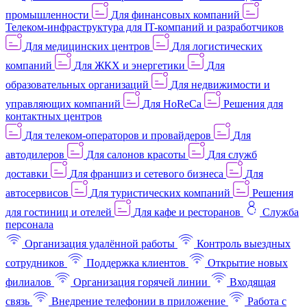
промышленности
Для финансовых компаний
Телеком-инфраструктура для IT-компаний и разработчиков
Для медицинских центров
Для логистических
компаний
Для ЖКХ и энергетики
Для
образовательных организаций
Для недвижимости и
управляющих компаний
Для HoReCa
Решения для
контактных центров
Для телеком-операторов и провайдеров
Для
автодилеров
Для салонов красоты
Для служб
доставки
Для франшиз и сетевого бизнеса
Для
автосервисов
Для туристических компаний
Решения
для гостиниц и отелей
Для кафе и ресторанов
Служба
персонала
Организация удалённой работы
Контроль выездных
сотрудников
Поддержка клиентов
Открытие новых
филиалов
Организация горячей линии
Входящая
связь
Внедрение телефонии в приложение
Работа с