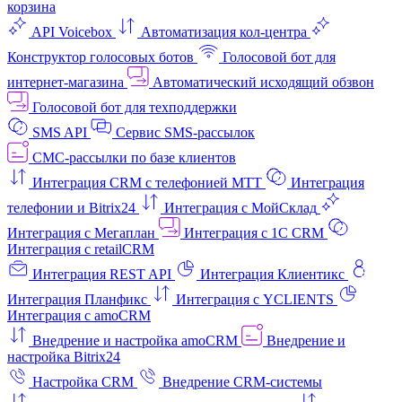
корзина
API Voicebox
Автоматизация кол‑центра
Конструктор голосовых ботов
Голосовой бот для
интернет‑магазина
Автоматический исходящий обзвон
Голосовой бот для техподдержки
SMS API
Сервис SMS-рассылок
СМС-рассылки по базе клиентов
Интеграция CRM с телефонией МТТ
Интеграция
телефонии и Bitrix24
Интеграция с МойСклад
Интеграция с Мегаплан
Интеграция с 1C CRM
Интеграция с retailCRM
Интеграция REST API
Интеграция Клиентикс
Интеграция Планфикс
Интеграция с YCLIENTS
Интеграция с amoCRM
Внедрение и настройка amoCRM
Внедрение и
настройка Bitrix24
Настройка CRM
Внедрение CRM-системы