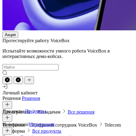
Акция
Протестируйте работу VoiceBox
Испытайте возможности умного робота VoiceBox в
интерактивных демо-кейсах.
Личный кабинет
Решения
Решения
Продукты
Продукты
Для отраслей
По задачам
Все решения
Интеграции
Интеграции
Телефония
Цифровой сотрудник VoiceBox
Telecom
платформа
Все продукты