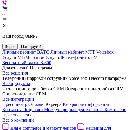
0
Ваш город
Омск
?
Верно
Нет, другой
Личный кабинет ВАТС
Личный кабинет МТТ Voicebox
Услуги МГ/МН связь
Услуги IP-телефония от МТТ
Бесплатный вызов 8-800
Для отраслей
По задачам
Все решения
Телефония
Цифровой сотрудник VoiceBox
Telecom платформа
Все продукты
Интеграции и доработки CRM
Внедрение и настройка CRM
Сопровождение CRM
Все интеграции
Пресс-центр
Отзывы
Карьера
Раскрытие информации
Контакты
Лицензии
Международная деятельность
Комплаенс
и деловая этика
Все о компании
Для e-commerce и маркетплейсов
Решения для