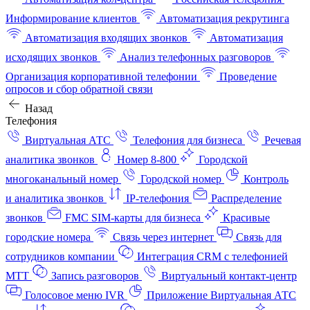
Информирование клиентов
Автоматизация рекрутинга
Автоматизация входящих звонков
Автоматизация
исходящих звонков
Анализ телефонных разговоров
Организация корпоративной телефонии
Проведение
опросов и сбор обратной связи
Назад
Телефония
Виртуальная АТС
Телефония для бизнеса
Речевая
аналитика звонков
Номер 8-800
Городской
многоканальный номер
Городской номер
Контроль
и аналитика звонков
IP-телефония
Распределение
звонков
FMC SIM-карты для бизнеса
Красивые
городские номера
Связь через интернет
Связь для
сотрудников компании
Интеграция CRM с телефонией
МТТ
Запись разговоров
Виртуальный контакт‑центр
Голосовое меню IVR
Приложение Виртуальная АТС