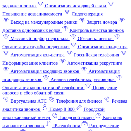
задолженностью
Организация исходящей связи
Повышение дозваниваемости
Лидогенерация
Выход на международные рынки
Защита номера
Доставка одноразовых кодов
Контроль качества звонков
Массовый подбор персонала
Обзвон клиентов
Организация службы поддержки
Организация кол-центра
Автоматизация кол-центра
Российская телефония
Информирование клиентов
Автоматизация рекрутинга
Автоматизация входящих звонков
Автоматизация
исходящих звонков
Анализ телефонных разговоров
Организация корпоративной телефонии
Проведение
опросов и сбор обратной связи
Виртуальная АТС
Телефония для бизнеса
Речевая
аналитика звонков
Номер 8-800
Городской
многоканальный номер
Городской номер
Контроль
и аналитика звонков
IP-телефония
Распределение