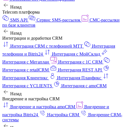
Назад
Telecom платформа
SMS API
Сервис SMS-рассылок
СМС-рассылки
по базе клиентов
Назад
Интеграции и доработки CRM
Интеграция CRM с телефонией МТТ
Интеграция
телефонии и Bitrix24
Интеграция с МойСклад
Интеграция с Мегаплан
Интеграция с 1C CRM
Интеграция с retailCRM
Интеграция REST API
Интеграция Клиентикс
Интеграция Планфикс
Интеграция с YCLIENTS
Интеграция с amoCRM
Назад
Внедрение и настройка CRM
Внедрение и настройка amoCRM
Внедрение и
настройка Bitrix24
Настройка CRM
Внедрение CRM-
системы