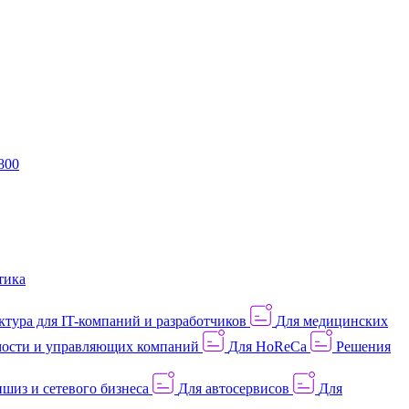
800
тика
тура для IT-компаний и разработчиков
Для медицинских
ости и управляющих компаний
Для HoReCa
Решения
шиз и сетевого бизнеса
Для автосервисов
Для