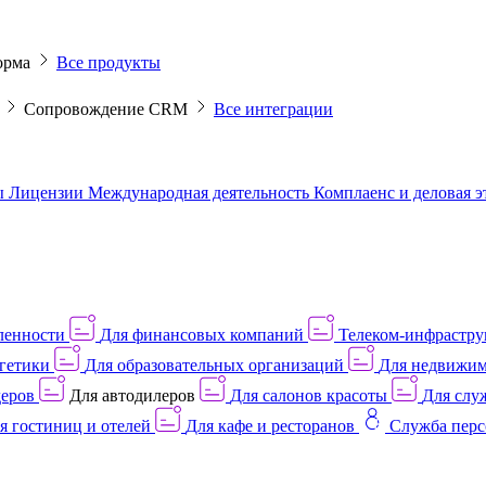
орма
Все продукты
M
Сопровождение CRM
Все интеграции
ы
Лицензии
Международная деятельность
Комплаенс и деловая 
ленности
Для финансовых компаний
Телеком-инфраструк
гетики
Для образовательных организаций
Для недвижим
деров
Для автодилеров
Для салонов красоты
Для слу
я гостиниц и отелей
Для кафе и ресторанов
Служба перс