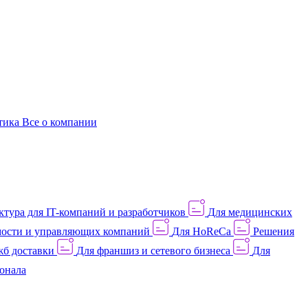
этика
Все о компании
тура для IT-компаний и разработчиков
Для медицинских
ости и управляющих компаний
Для HoReCa
Решения
жб доставки
Для франшиз и сетевого бизнеса
Для
онала