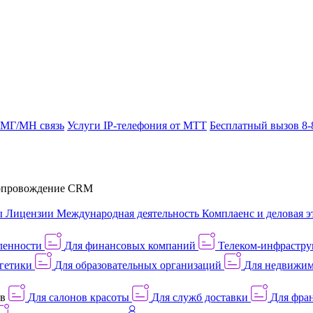
 МГ/МН связь
Услуги IP-телефония от МТТ
Бесплатный вызов 8-
провождение CRM
ы
Лицензии
Международная деятельность
Комплаенс и деловая э
ленности
Для финансовых компаний
Телеком-инфраструк
гетики
Для образовательных организаций
Для недвижим
ов
Для салонов красоты
Для служб доставки
Для фран