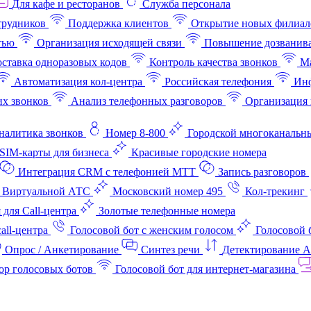
Для кафе и ресторанов
Служба персонала
трудников
Поддержка клиентов
Открытие новых филиал
тью
Организация исходящей связи
Повышение дозванив
ставка одноразовых кодов
Контроль качества звонков
Ма
Автоматизация кол-центра
Российская телефония
Инф
х звонков
Анализ телефонных разговоров
Организация 
аналитика звонков
Номер 8-800
Городской многоканальн
SIM-карты для бизнеса
Красивые городские номера
Интеграция CRM с телефонией МТТ
Запись разговоров
 Виртуальной АТС
Московский номер 495
Кол-трекинг
 для Call-центра
Золотые телефонные номера
all-центра
Голосовой бот с женским голосом
Голосовой 
Опрос / Анкетирование
Синтез речи
Детектирование 
ор голосовых ботов
Голосовой бот для интернет‑магазина