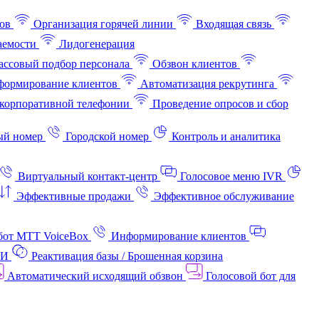
ов
Организация горячей линии
Входящая связь
аемости
Лидогенерация
ссовый подбор персонала
Обзвон клиентов
ормирование клиентов
Автоматизация рекрутинга
корпоративной телефонии
Проведение опросов и сбор
ый номер
Городской номер
Контроль и аналитика
Виртуальный контакт‑центр
Голосовое меню IVR
Эффективные продажи
Эффективное обслуживание
бот МТТ VoiceBox
Информирование клиентов
АИ
Реактивация базы / Брошенная корзина
Автоматический исходящий обзвон
Голосовой бот для