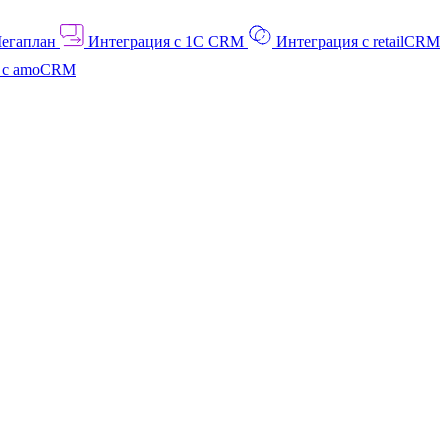
Мегаплан
Интеграция с 1C CRM
Интеграция с retailCRM
я с amoCRM