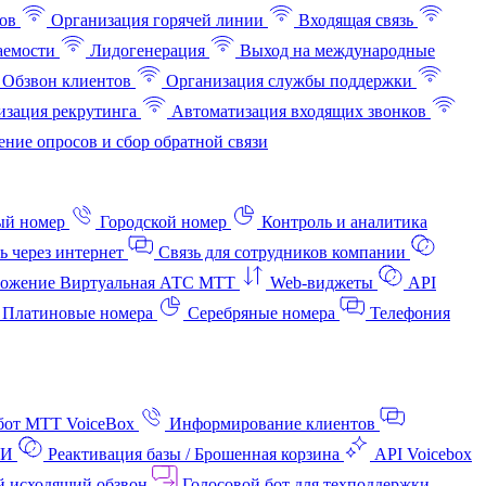
ов
Организация горячей линии
Входящая связь
аемости
Лидогенерация
Выход на международные
Обзвон клиентов
Организация службы поддержки
изация рекрутинга
Автоматизация входящих звонков
ние опросов и сбор обратной связи
ый номер
Городской номер
Контроль и аналитика
ь через интернет
Связь для сотрудников компании
ожение Виртуальная АТС МТТ
Web-виджеты
API
Платиновые номера
Серебряные номера
Телефония
бот МТТ VoiceBox
Информирование клиентов
АИ
Реактивация базы / Брошенная корзина
API Voicebox
й исходящий обзвон
Голосовой бот для техподдержки