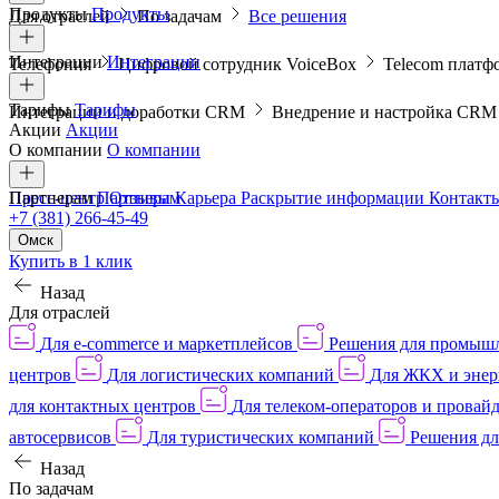
Продукты
Продукты
Для отраслей
По задачам
Все решения
Интеграции
Интеграции
Телефония
Цифровой сотрудник VoiceBox
Telecom платф
Тарифы
Тарифы
Интеграции и доработки CRM
Внедрение и настройка CR
Акции
Акции
О компании
О компании
Пресс-центр
Партнерам
Партнерам
Отзывы
Карьера
Раскрытие информации
Контакт
+7 (381) 266-45-49
Омск
Купить в 1 клик
Назад
Для отраслей
Для e-commerce и маркетплейсов
Решения для промыш
центров
Для логистических компаний
Для ЖКХ и энер
для контактных центров
Для телеком-операторов и провай
автосервисов
Для туристических компаний
Решения дл
Назад
По задачам