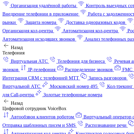
Организация удалённой работы
Контроль выездных со
Внедрение телефонии в приложение
Работа с задолженнос
рынки
Защита номера
Доставка одноразовых кодов
Организация кол-центра
Автоматизация кол-центра
Ро
Автоматизация исходящих звонков
Анализ телефонных раз
Назад
Телефония
Виртуальная АТС
Телефония для бизнеса
Речевая 
звонков
IP-телефония
Распределение звонков
FMC 
Интеграция CRM с телефонией МТТ
Запись разговоров
Виртуальной АТС
Московский номер 495
Кол-трекинг
для Call-центра
Золотые телефонные номера
Назад
Цифровой сотрудник VoiceBox
Автообзвон клиентов роботом
Виртуальный оператор c
Отправка шаблонных писем и SMS
Распознавание речи
Автоматизация кол‑центра
Конструктор голосовых бот