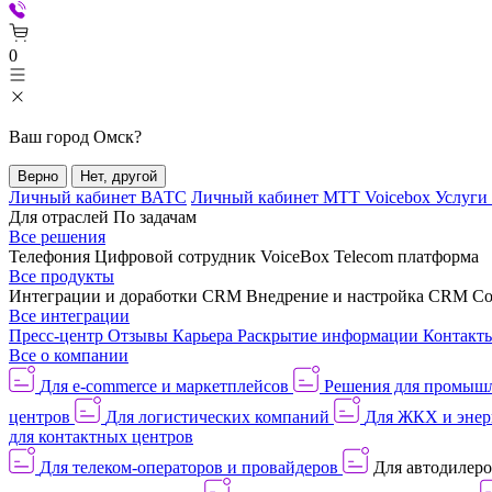
0
Ваш город
Омск
?
Верно
Нет, другой
Личный кабинет ВАТС
Личный кабинет МТТ Voicebox
Услуги
Для отраслей
По задачам
Все решения
Телефония
Цифровой сотрудник VoiceBox
Telecom платформа
Все продукты
Интеграции и доработки CRM
Внедрение и настройка CRM
Со
Все интеграции
Пресс-центр
Отзывы
Карьера
Раскрытие информации
Контакт
Все о компании
Для e-commerce и маркетплейсов
Решения для промыш
центров
Для логистических компаний
Для ЖКХ и энер
для контактных центров
Для телеком-операторов и провайдеров
Для автодилер