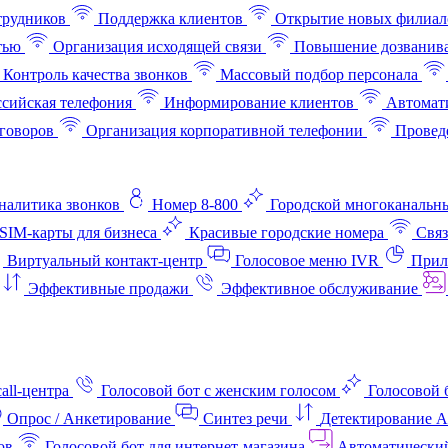
трудников
Поддержка клиентов
Открытие новых филиал
тью
Организация исходящей связи
Повышение дозванив
Контроль качества звонков
Массовый подбор персонала
ссийская телефония
Информирование клиентов
Автомат
говоров
Организация корпоративной телефонии
Проведе
аналитика звонков
Номер 8-800
Городской многоканальн
SIM-карты для бизнеса
Красивые городские номера
Связ
Виртуальный контакт‑центр
Голосовое меню IVR
Прил
Эффективные продажи
Эффективное обслуживание
all-центра
Голосовой бот с женским голосом
Голосовой 
Опрос / Анкетирование
Синтез речи
Детектирование 
ов
Голосовой бот для интернет‑магазина
Автоматически