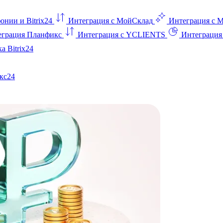
онии и Bitrix24
Интеграция с МойСклад
Интеграция с 
еграция Планфикс
Интеграция с YCLIENTS
Интеграци
а Bitrix24
кс24