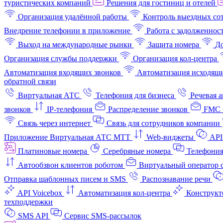
туристических компаний
Решения для гостиниц и отелей
Организация удалённой работы
Контроль выездных со
Внедрение телефонии в приложение
Работа с задолженнос
Выход на международные рынки
Защита номера
До
Организация службы поддержки
Организация кол-центра
Автоматизация входящих звонков
Автоматизация исходящи
обратной связи
Виртуальная АТС
Телефония для бизнеса
Речевая 
звонков
IP-телефония
Распределение звонков
FMC 
Связь через интернет
Связь для сотрудников компании
Приложение Виртуальная АТС МТТ
Web-виджеты
API
Платиновые номера
Серебряные номера
Телефония
Автообзвон клиентов роботом
Виртуальный оператор c
Отправка шаблонных писем и SMS
Распознавание речи
API Voicebox
Автоматизация кол‑центра
Конструкт
техподдержки
SMS API
Сервис SMS-рассылок