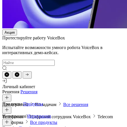
Акция
Протестируйте работу VoiceBox
Испытайте возможности умного робота VoiceBox в
интерактивных демо-кейсах.
Личный кабинет
Решения
Решения
Продукты
Продукты
Для отраслей
По задачам
Все решения
Интеграции
Интеграции
Телефония
Цифровой сотрудник VoiceBox
Telecom
платформа
Все продукты