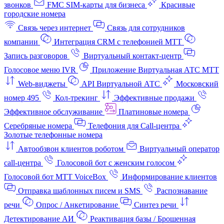
звонков
FMC SIM-карты для бизнеса
Красивые
городские номера
Связь через интернет
Связь для сотрудников
компании
Интеграция CRM с телефонией МТТ
Запись разговоров
Виртуальный контакт‑центр
Голосовое меню IVR
Приложение Виртуальная АТС МТТ
Web-виджеты
API Виртуальной АТС
Московский
номер 495
Кол-трекинг
Эффективные продажи
Эффективное обслуживание
Платиновые номера
Серебряные номера
Телефония для Call-центра
Золотые телефонные номера
Автообзвон клиентов роботом
Виртуальный оператор
call-центра
Голосовой бот с женским голосом
Голосовой бот МТТ VoiceBox
Информирование клиентов
Отправка шаблонных писем и SMS
Распознавание
речи
Опрос / Анкетирование
Синтез речи
Детектирование АИ
Реактивация базы / Брошенная