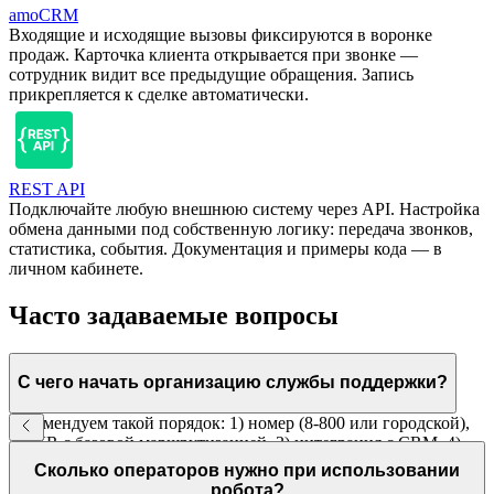
amoCRM
Входящие и исходящие вызовы фиксируются в воронке
продаж. Карточка клиента открывается при звонке —
сотрудник видит все предыдущие обращения. Запись
прикрепляется к сделке автоматически.
REST API
Подключайте любую внешнюю систему через API. Настройка
обмена данными под собственную логику: передача звонков,
статистика, события. Документация и примеры кода — в
личном кабинете.
Часто задаваемые вопросы
С чего начать организацию службы поддержки?
Рекомендуем такой порядок: 1) номер (8-800 или городской),
2) IVR с базовой маршрутизацией, 3) интеграция с CRM, 4)
голосовой робот для типовых вопросов. Каждый шаг можно
Сколько операторов нужно при использовании
реализовать последовательно.
робота?