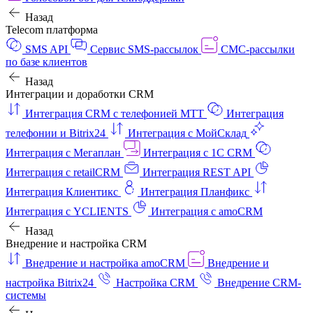
Назад
Telecom платформа
SMS API
Сервис SMS-рассылок
СМС-рассылки
по базе клиентов
Назад
Интеграции и доработки CRM
Интеграция CRM с телефонией МТТ
Интеграция
телефонии и Bitrix24
Интеграция с МойСклад
Интеграция с Мегаплан
Интеграция с 1C CRM
Интеграция с retailCRM
Интеграция REST API
Интеграция Клиентикс
Интеграция Планфикс
Интеграция с YCLIENTS
Интеграция с amoCRM
Назад
Внедрение и настройка CRM
Внедрение и настройка amoCRM
Внедрение и
настройка Bitrix24
Настройка CRM
Внедрение CRM-
системы