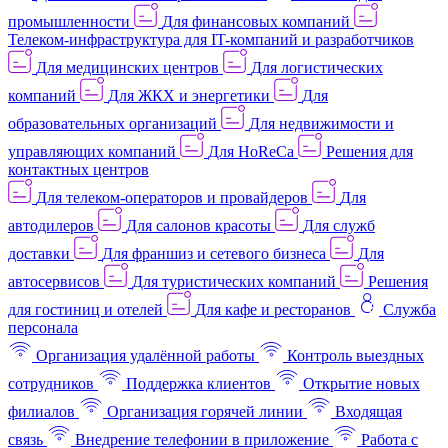
промышленности
Для финансовых компаний
Телеком-инфраструктура для IT-компаний и разработчиков
Для медицинских центров
Для логистических
компаний
Для ЖКХ и энергетики
Для
образовательных организаций
Для недвижимости и
управляющих компаний
Для HoReCa
Решения для
контактных центров
Для телеком-операторов и провайдеров
Для
автодилеров
Для салонов красоты
Для служб
доставки
Для франшиз и сетевого бизнеса
Для
автосервисов
Для туристических компаний
Решения
для гостиниц и отелей
Для кафе и ресторанов
Служба
персонала
Организация удалённой работы
Контроль выездных
сотрудников
Поддержка клиентов
Открытие новых
филиалов
Организация горячей линии
Входящая
связь
Внедрение телефонии в приложение
Работа с