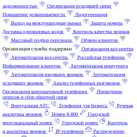
задолженностью
Организация исходящей связи
Повышение дозваниваемости
Лидогенерация
Выход на международные рынки
Защита номера
Доставка одноразовых кодов
Контроль качества звонков
Массовый подбор персонала
Обзвон клиентов
Организация службы поддержки
Организация кол-центра
Автоматизация кол-центра
Российская телефония
Информирование клиентов
Автоматизация рекрутинга
Автоматизация входящих звонков
Автоматизация
исходящих звонков
Анализ телефонных разговоров
Организация корпоративной телефонии
Проведение
опросов и сбор обратной связи
Виртуальная АТС
Телефония для бизнеса
Речевая
аналитика звонков
Номер 8-800
Городской
многоканальный номер
Городской номер
Контроль
и аналитика звонков
IP-телефония
Распределение