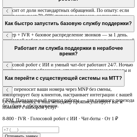
Зависит от доли нестандартных обращений. По опыту: если
робот закрывает 70–90% типовых вопросов, количество
операторов сокращается в 3–5 раз по сравнению с
Как быстро запустить базовую службу поддержки?
традиционной моделью.
Номер + IVR + базовое распределение звонков — за 1 день.
Голосовой робот с индивидуальным сценарием и интеграцией
с CRM — 2–4 недели. МТТ ведёт проект под ключ.
Работает ли служба поддержки в нерабочее
время?
Голосовой робот с ИИ и умный чат-бот работают 24/7. Ночью
они принимают обращения, отвечают на типовые вопросы и
создают заявки в CRM. Оператор видит список ночных
Как перейти с существующей системы на МТТ?
обращений утром.
МТТ переносит ваши номера через MNP без смены,
импортирует базу клиентов, настраивает интеграции с вашей
CRM. Параллельный период работы — для плавного перехода
Оставьте заявку, и наш менеджер проконсультирует вас и
без сбоев в обслуживании.
поможет с выбором услуг
8-800 · IVR · Голосовой робот с ИИ · Чат-боты · От 1 ₽
Отправить заявку