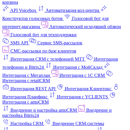
корзина
API Voicebox
Автоматизация кол‑центра
Конструктор голосовых ботов
Голосовой бот для
интернет‑магазина
Автоматический исходящий обзвон
Голосовой бот для техподдержки
SMS API
Сервис SMS-рассылок
СМС-рассылки по базе клиентов
Интеграция CRM с телефонией МТТ
Интеграция
телефонии и Bitrix24
Интеграция с МойСклад
Интеграция с Мегаплан
Интеграция с 1C CRM
Интеграция с retailCRM
Интеграция REST API
Интеграция Клиентикс
Интеграция Планфикс
Интеграция с YCLIENTS
Интеграция с amoCRM
Внедрение и настройка amoCRM
Внедрение и
настройка Bitrix24
Настройка CRM
Внедрение CRM-системы