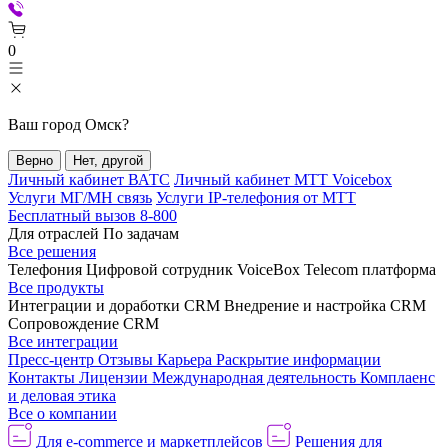
0
Ваш город
Омск
?
Верно
Нет, другой
Личный кабинет ВАТС
Личный кабинет МТТ Voicebox
Услуги МГ/МН связь
Услуги IP-телефония от МТТ
Бесплатный вызов 8-800
Для отраслей
По задачам
Все решения
Телефония
Цифровой сотрудник VoiceBox
Telecom платформа
Все продукты
Интеграции и доработки CRM
Внедрение и настройка CRM
Сопровождение CRM
Все интеграции
Пресс-центр
Отзывы
Карьера
Раскрытие информации
Контакты
Лицензии
Международная деятельность
Комплаенс
и деловая этика
Все о компании
Для e-commerce и маркетплейсов
Решения для