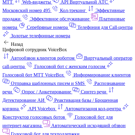
МТТ
Web-виджеты
API Виртуальной АТС
Московский номер 495
Кол-трекинг
Эффективные
продажи
Эффективное обслуживание
Платиновые
номера
Серебряные номера
Телефония для Call-центра
Золотые телефонные номера
Назад
Цифровой сотрудник VoiceBox
Автообзвон клиентов роботом
Виртуальный оператор
call-центра
Голосовой бот с женским голосом
Голосовой бот МТТ VoiceBox
Информирование клиентов
Отправка шаблонных писем и SMS
Распознавание
речи
Опрос / Анкетирование
Синтез речи
Детектирование АИ
Реактивация базы / Брошенная
корзина
API Voicebox
Автоматизация кол‑центра
Конструктор голосовых ботов
Голосовой бот для
интернет‑магазина
Автоматический исходящий обзвон
Голосовой бот для техподдержки