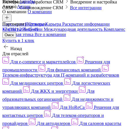
Тарифы
Тарифы
Интеграции и доработки CRM
Внедрение и настройка
Акции
Акции
CRM
Сопровождение CRM
Все интеграции
О компании
О компании
Пресс-центр
Партнерам
Партнерам
Отзывы
Карьера
Раскрытие информации
Контакты
+7 (381) 266-45-49
Лицензии
Международная деятельность
Комплаенс
и деловая этика
Все о компании
Омск
Купить в 1 клик
Назад
Для отраслей
Для e-commerce и маркетплейсов
Решения для
промышленности
Для финансовых компаний
Телеком-инфраструктура для IT-компаний и разработчиков
Для медицинских центров
Для логистических
компаний
Для ЖКХ и энергетики
Для
образовательных организаций
Для недвижимости и
управляющих компаний
Для HoReCa
Решения для
контактных центров
Для телеком-операторов и
провайдеров
Для автодилеров
Для салонов красоты