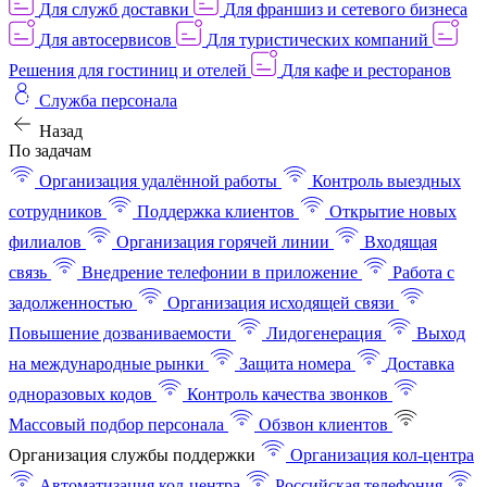
Для служб доставки
Для франшиз и сетевого бизнеса
Для автосервисов
Для туристических компаний
Решения для гостиниц и отелей
Для кафе и ресторанов
Служба персонала
Назад
По задачам
Организация удалённой работы
Контроль выездных
сотрудников
Поддержка клиентов
Открытие новых
филиалов
Организация горячей линии
Входящая
связь
Внедрение телефонии в приложение
Работа с
задолженностью
Организация исходящей связи
Повышение дозваниваемости
Лидогенерация
Выход
на международные рынки
Защита номера
Доставка
одноразовых кодов
Контроль качества звонков
Массовый подбор персонала
Обзвон клиентов
Организация службы поддержки
Организация кол-центра
Автоматизация кол-центра
Российская телефония