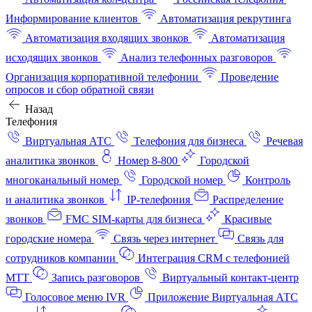
Информирование клиентов
Автоматизация рекрутинга
Автоматизация входящих звонков
Автоматизация
исходящих звонков
Анализ телефонных разговоров
Организация корпоративной телефонии
Проведение
опросов и сбор обратной связи
Назад
Телефония
Виртуальная АТС
Телефония для бизнеса
Речевая
аналитика звонков
Номер 8-800
Городской
многоканальный номер
Городской номер
Контроль
и аналитика звонков
IP-телефония
Распределение
звонков
FMC SIM-карты для бизнеса
Красивые
городские номера
Связь через интернет
Связь для
сотрудников компании
Интеграция CRM с телефонией
МТТ
Запись разговоров
Виртуальный контакт‑центр
Голосовое меню IVR
Приложение Виртуальная АТС