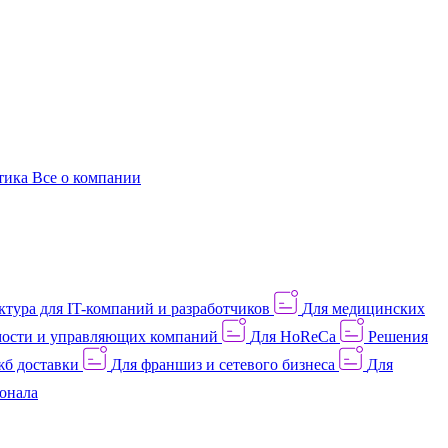
этика
Все о компании
тура для IT-компаний и разработчиков
Для медицинских
ости и управляющих компаний
Для HoReCa
Решения
жб доставки
Для франшиз и сетевого бизнеса
Для
онала