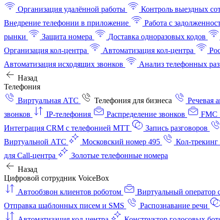
Организация удалённой работы
Контроль выездных со
Внедрение телефонии в приложение
Работа с задолженнос
рынки
Защита номера
Доставка одноразовых кодов
Организация кол-центра
Автоматизация кол-центра
Ро
Автоматизация исходящих звонков
Анализ телефонных раз
Назад
Телефония
Виртуальная АТС
Телефония для бизнеса
Речевая 
звонков
IP-телефония
Распределение звонков
FMC 
Интеграция CRM с телефонией МТТ
Запись разговоров
Виртуальной АТС
Московский номер 495
Кол-трекинг
для Call-центра
Золотые телефонные номера
Назад
Цифровой сотрудник VoiceBox
Автообзвон клиентов роботом
Виртуальный оператор c
Отправка шаблонных писем и SMS
Распознавание речи
Автоматизация кол‑центра
Конструктор голосовых бот