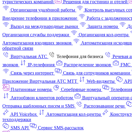
туристических компаний
Решения для гостиниц и отелей
Организация удалённой работы
Контроль выездных со
Внедрение телефонии в приложение
Работа с задолженнос
Выход на международные рынки
Защита номера
До
Организация службы поддержки
Организация кол-центра
Автоматизация входящих звонков
Автоматизация исходящи
обратной связи
Виртуальная АТС
Телефония для бизнеса
Речевая 
звонков
IP-телефония
Распределение звонков
FMC 
Связь через интернет
Связь для сотрудников компании
Приложение Виртуальная АТС МТТ
Web-виджеты
API
Платиновые номера
Серебряные номера
Телефония
Автообзвон клиентов роботом
Виртуальный оператор c
Отправка шаблонных писем и SMS
Распознавание речи
API Voicebox
Автоматизация кол‑центра
Конструкт
техподдержки
SMS API
Сервис SMS-рассылок