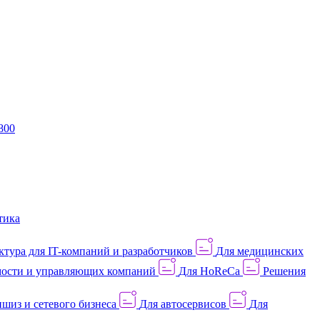
800
тика
тура для IT-компаний и разработчиков
Для медицинских
ости и управляющих компаний
Для HoReCa
Решения
шиз и сетевого бизнеса
Для автосервисов
Для