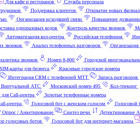
Для кафе и ресторанов
Служба персонала
трудников
Поддержка клиентов
Открытие новых филиал
тью
Организация исходящей связи
Повышение дозванив
ставка одноразовых кодов
Контроль качества звонков
Ма
Автоматизация кол-центра
Российская телефония
Инф
х звонков
Анализ телефонных разговоров
Организация 
аналитика звонков
Номер 8-800
Городской многоканальн
SIM-карты для бизнеса
Красивые городские номера
Интеграция CRM с телефонией МТТ
Запись разговоров
 Виртуальной АТС
Московский номер 495
Кол-трекинг
 для Call-центра
Золотые телефонные номера
all-центра
Голосовой бот с женским голосом
Голосовой 
Опрос / Анкетирование
Синтез речи
Детектирование 
ор голосовых ботов
Голосовой бот для интернет‑магазина