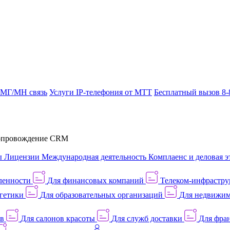
 МГ/МН связь
Услуги IP-телефония от МТТ
Бесплатный вызов 8-
провождение CRM
ы
Лицензии
Международная деятельность
Комплаенс и деловая э
ленности
Для финансовых компаний
Телеком-инфраструк
гетики
Для образовательных организаций
Для недвижим
ов
Для салонов красоты
Для служб доставки
Для фран