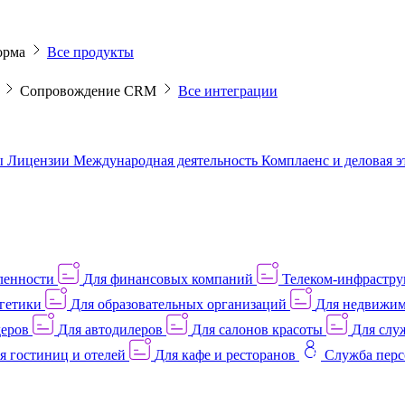
орма
Все продукты
M
Сопровождение CRM
Все интеграции
ы
Лицензии
Международная деятельность
Комплаенс и деловая 
ленности
Для финансовых компаний
Телеком-инфраструк
гетики
Для образовательных организаций
Для недвижим
деров
Для автодилеров
Для салонов красоты
Для слу
я гостиниц и отелей
Для кафе и ресторанов
Служба перс