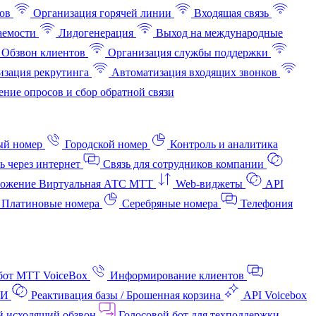
ов
Организация горячей линии
Входящая связь
аемости
Лидогенерация
Выход на международные
Обзвон клиентов
Организация службы поддержки
изация рекрутинга
Автоматизация входящих звонков
ние опросов и сбор обратной связи
ый номер
Городской номер
Контроль и аналитика
ь через интернет
Связь для сотрудников компании
ожение Виртуальная АТС МТТ
Web-виджеты
API
Платиновые номера
Серебряные номера
Телефония
бот МТТ VoiceBox
Информирование клиентов
АИ
Реактивация базы / Брошенная корзина
API Voicebox
й исходящий обзвон
Голосовой бот для техподдержки