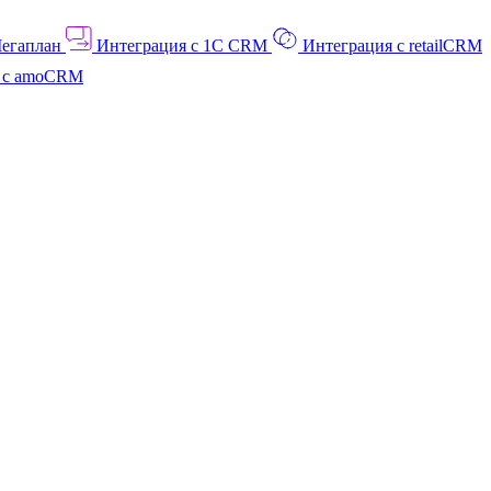
Мегаплан
Интеграция с 1C CRM
Интеграция с retailCRM
я с amoCRM