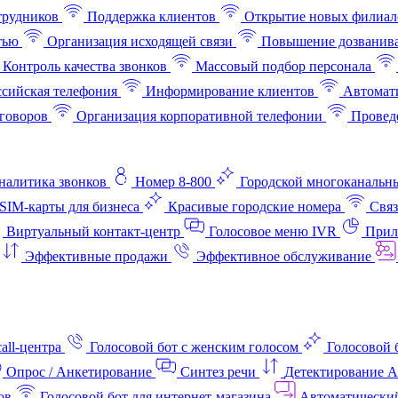
трудников
Поддержка клиентов
Открытие новых филиал
тью
Организация исходящей связи
Повышение дозванив
Контроль качества звонков
Массовый подбор персонала
ссийская телефония
Информирование клиентов
Автомат
говоров
Организация корпоративной телефонии
Проведе
аналитика звонков
Номер 8-800
Городской многоканальн
SIM-карты для бизнеса
Красивые городские номера
Связ
Виртуальный контакт‑центр
Голосовое меню IVR
Прил
Эффективные продажи
Эффективное обслуживание
all-центра
Голосовой бот с женским голосом
Голосовой 
Опрос / Анкетирование
Синтез речи
Детектирование 
ов
Голосовой бот для интернет‑магазина
Автоматически