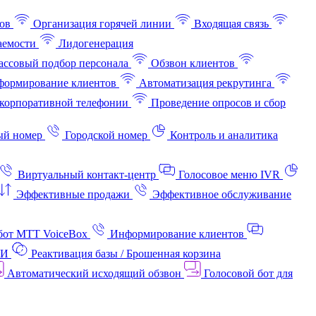
ов
Организация горячей линии
Входящая связь
аемости
Лидогенерация
ссовый подбор персонала
Обзвон клиентов
ормирование клиентов
Автоматизация рекрутинга
корпоративной телефонии
Проведение опросов и сбор
ый номер
Городской номер
Контроль и аналитика
Виртуальный контакт‑центр
Голосовое меню IVR
Эффективные продажи
Эффективное обслуживание
бот МТТ VoiceBox
Информирование клиентов
АИ
Реактивация базы / Брошенная корзина
Автоматический исходящий обзвон
Голосовой бот для