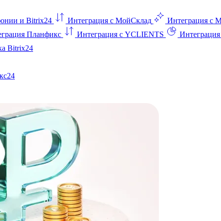
онии и Bitrix24
Интеграция с МойСклад
Интеграция с 
еграция Планфикс
Интеграция с YCLIENTS
Интеграци
а Bitrix24
кс24