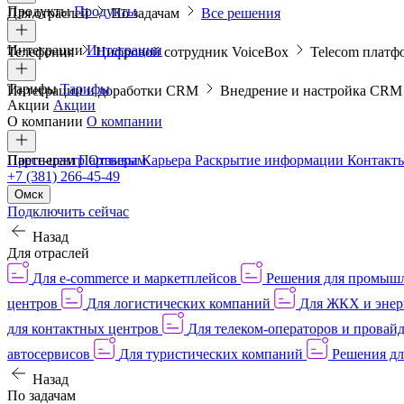
Продукты
Продукты
Для отраслей
По задачам
Все решения
Интеграции
Интеграции
Телефония
Цифровой сотрудник VoiceBox
Telecom платф
Тарифы
Тарифы
Интеграции и доработки CRM
Внедрение и настройка CR
Акции
Акции
О компании
О компании
Пресс-центр
Партнерам
Партнерам
Отзывы
Карьера
Раскрытие информации
Контакт
+7 (381) 266-45-49
Омск
Подключить сейчас
Назад
Для отраслей
Для e-commerce и маркетплейсов
Решения для промыш
центров
Для логистических компаний
Для ЖКХ и энер
для контактных центров
Для телеком-операторов и провай
автосервисов
Для туристических компаний
Решения дл
Назад
По задачам