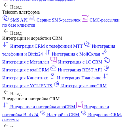
Назад
Telecom платформа
SMS API
Сервис SMS-рассылок
СМС-рассылки
по базе клиентов
Назад
Интеграции и доработки CRM
Интеграция CRM с телефонией МТТ
Интеграция
телефонии и Bitrix24
Интеграция с МойСклад
Интеграция с Мегаплан
Интеграция с 1C CRM
Интеграция с retailCRM
Интеграция REST API
Интеграция Клиентикс
Интеграция Планфикс
Интеграция с YCLIENTS
Интеграция с amoCRM
Назад
Внедрение и настройка CRM
Внедрение и настройка amoCRM
Внедрение и
настройка Bitrix24
Настройка CRM
Внедрение CRM-
системы