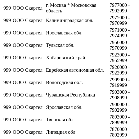
г. Москва * Московская
7977000 -
999
ООО Скартел
область
7992999
7975000 -
999
ООО Скартел
Калининградская обл.
7976999
7971000 -
999
ООО Скартел
Ярославская обл.
7974999
7956000 -
999
ООО Скартел
Тульская обл.
7970999
7923000 -
999
ООО Скартел
Хабаровский край
7955999
7920000 -
999
ООО Скартел
Еврейская автономная обл.
7922999
7909000 -
999
ООО Скартел
Вологодская обл.
7919999
7903000 -
999
ООО Скартел
Чувашская Республика
7908999
7900000 -
999
ООО Скартел
Ярославская обл.
7902999
7893000 -
999
ООО Скартел
Тверская обл.
7899999
7870000 -
999
ООО Скартел
Липецкая обл.
7892999