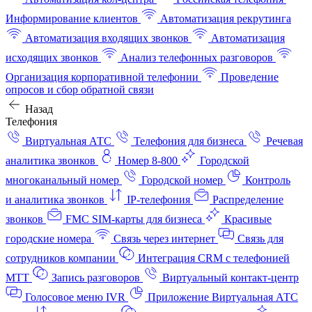
Информирование клиентов
Автоматизация рекрутинга
Автоматизация входящих звонков
Автоматизация
исходящих звонков
Анализ телефонных разговоров
Организация корпоративной телефонии
Проведение
опросов и сбор обратной связи
Назад
Телефония
Виртуальная АТС
Телефония для бизнеса
Речевая
аналитика звонков
Номер 8-800
Городской
многоканальный номер
Городской номер
Контроль
и аналитика звонков
IP-телефония
Распределение
звонков
FMC SIM-карты для бизнеса
Красивые
городские номера
Связь через интернет
Связь для
сотрудников компании
Интеграция CRM с телефонией
МТТ
Запись разговоров
Виртуальный контакт‑центр
Голосовое меню IVR
Приложение Виртуальная АТС