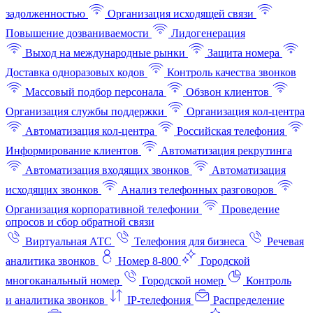
задолженностью
Организация исходящей связи
Повышение дозваниваемости
Лидогенерация
Выход на международные рынки
Защита номера
Доставка одноразовых кодов
Контроль качества звонков
Массовый подбор персонала
Обзвон клиентов
Организация службы поддержки
Организация кол-центра
Автоматизация кол-центра
Российская телефония
Информирование клиентов
Автоматизация рекрутинга
Автоматизация входящих звонков
Автоматизация
исходящих звонков
Анализ телефонных разговоров
Организация корпоративной телефонии
Проведение
опросов и сбор обратной связи
Виртуальная АТС
Телефония для бизнеса
Речевая
аналитика звонков
Номер 8-800
Городской
многоканальный номер
Городской номер
Контроль
и аналитика звонков
IP-телефония
Распределение