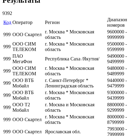
Результаты
9392
Диапазон
Код
Оператор
Регион
номеров
г. Москва * Московская
9600000 -
999
ООО Скартел
область
9999999
ООО СИМ
г. Москва * Московская
9500000 -
999
ТЕЛЕКОМ
область
9599999
ПАО
9490000 -
999
Республика Саха /Якутия/
МегаФон
9499999
ООО СИМ
г. Москва * Московская
9480000 -
999
ТЕЛЕКОМ
область
9489999
ООО ВТБ
г. Санкт-Петербург *
9440000 -
999
Мобайл
Ленинградская область
9479999
ООО ВТБ
г. Москва * Московская
9300000 -
999
Мобайл
область
9439999
ООО Т2
г. Москва и Московская
8800000 -
999
Мобайл
область
9299999
г. Москва * Московская
8000000 -
999
ООО Скартел
область
8799999
7993000 -
999
ООО Скартел
Ярославская обл.
7999999