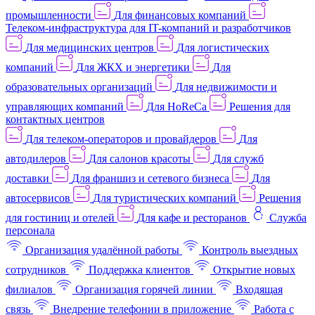
промышленности
Для финансовых компаний
Телеком-инфраструктура для IT-компаний и разработчиков
Для медицинских центров
Для логистических
компаний
Для ЖКХ и энергетики
Для
образовательных организаций
Для недвижимости и
управляющих компаний
Для HoReCa
Решения для
контактных центров
Для телеком-операторов и провайдеров
Для
автодилеров
Для салонов красоты
Для служб
доставки
Для франшиз и сетевого бизнеса
Для
автосервисов
Для туристических компаний
Решения
для гостиниц и отелей
Для кафе и ресторанов
Служба
персонала
Организация удалённой работы
Контроль выездных
сотрудников
Поддержка клиентов
Открытие новых
филиалов
Организация горячей линии
Входящая
связь
Внедрение телефонии в приложение
Работа с