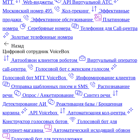
МТТ
Web-виджеты
API Виртуальной АТС
Московский номер 495
Кол-трекинг
Эффективные
продажи
Эффективное обслуживание
Платиновые
номера
Серебряные номера
Телефония для Call-центра
Золотые телефонные номера
Назад
Цифровой сотрудник VoiceBox
Автообзвон клиентов роботом
Виртуальный оператор
call-центра
Голосовой бот с женским голосом
Голосовой бот МТТ VoiceBox
Информирование клиентов
Отправка шаблонных писем и SMS
Распознавание
речи
Опрос / Анкетирование
Синтез речи
Детектирование АИ
Реактивация базы / Брошенная
корзина
API Voicebox
Автоматизация кол‑центра
Конструктор голосовых ботов
Голосовой бот для
интернет‑магазина
Автоматический исходящий обзвон
Голосовой бот для техподдержки