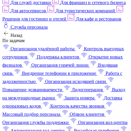
Для служб доставки
Для франшиз и сетевого бизнеса
Для автосервисов
Для туристических компаний
Решения для гостиниц и отелей
Для кафе и ресторанов
Служба персонала
Назад
По задачам
Организация удалённой работы
Контроль выездных
сотрудников
Поддержка клиентов
Открытие новых
филиалов
Организация горячей линии
Входящая
связь
Внедрение телефонии в приложение
Работа с
задолженностью
Организация исходящей связи
Повышение дозваниваемости
Лидогенерация
Выход
на международные рынки
Защита номера
Доставка
одноразовых кодов
Контроль качества звонков
Массовый подбор персонала
Обзвон клиентов
Организация службы поддержки
Организация кол-центра
Автоматизация кол-центра
Российская телефония