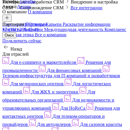
Тарифы
Тарифы
Интеграции и доработки CRM
Внедрение и настройка
Акции
Акции
CRM
Сопровождение CRM
Все интеграции
О компании
О компании
Пресс-центр
Партнерам
Партнерам
Отзывы
Карьера
Раскрытие информации
Контакты
+7 (381) 266-45-49
Лицензии
Международная деятельность
Комплаенс
и деловая этика
Все о компании
Омск
Подключить сейчас
Назад
Для отраслей
Для e-commerce и маркетплейсов
Решения для
промышленности
Для финансовых компаний
Телеком-инфраструктура для IT-компаний и разработчиков
Для медицинских центров
Для логистических
компаний
Для ЖКХ и энергетики
Для
образовательных организаций
Для недвижимости и
управляющих компаний
Для HoReCa
Решения для
контактных центров
Для телеком-операторов и
провайдеров
Для автодилеров
Для салонов красоты