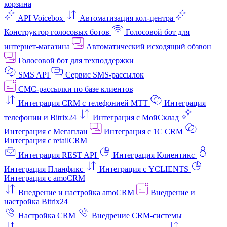
корзина
API Voicebox
Автоматизация кол‑центра
Конструктор голосовых ботов
Голосовой бот для
интернет‑магазина
Автоматический исходящий обзвон
Голосовой бот для техподдержки
SMS API
Сервис SMS-рассылок
СМС-рассылки по базе клиентов
Интеграция CRM с телефонией МТТ
Интеграция
телефонии и Bitrix24
Интеграция с МойСклад
Интеграция с Мегаплан
Интеграция с 1C CRM
Интеграция с retailCRM
Интеграция REST API
Интеграция Клиентикс
Интеграция Планфикс
Интеграция с YCLIENTS
Интеграция с amoCRM
Внедрение и настройка amoCRM
Внедрение и
настройка Bitrix24
Настройка CRM
Внедрение CRM-системы