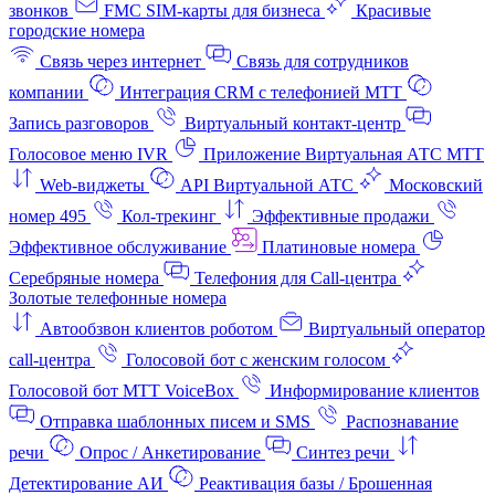
звонков
FMC SIM-карты для бизнеса
Красивые
городские номера
Связь через интернет
Связь для сотрудников
компании
Интеграция CRM с телефонией МТТ
Запись разговоров
Виртуальный контакт‑центр
Голосовое меню IVR
Приложение Виртуальная АТС МТТ
Web-виджеты
API Виртуальной АТС
Московский
номер 495
Кол-трекинг
Эффективные продажи
Эффективное обслуживание
Платиновые номера
Серебряные номера
Телефония для Call-центра
Золотые телефонные номера
Автообзвон клиентов роботом
Виртуальный оператор
call-центра
Голосовой бот с женским голосом
Голосовой бот МТТ VoiceBox
Информирование клиентов
Отправка шаблонных писем и SMS
Распознавание
речи
Опрос / Анкетирование
Синтез речи
Детектирование АИ
Реактивация базы / Брошенная