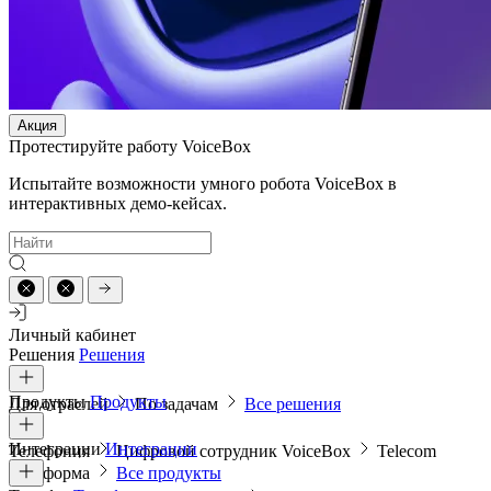
Акция
Протестируйте работу VoiceBox
Испытайте возможности умного робота VoiceBox в
интерактивных демо-кейсах.
Личный кабинет
Решения
Решения
Продукты
Продукты
Для отраслей
По задачам
Все решения
Интеграции
Интеграции
Телефония
Цифровой сотрудник VoiceBox
Telecom
платформа
Все продукты