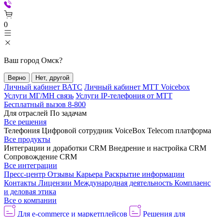
0
Ваш город
Омск
?
Верно
Нет, другой
Личный кабинет ВАТС
Личный кабинет МТТ Voicebox
Услуги МГ/МН связь
Услуги IP-телефония от МТТ
Бесплатный вызов 8-800
Для отраслей
По задачам
Все решения
Телефония
Цифровой сотрудник VoiceBox
Telecom платформа
Все продукты
Интеграции и доработки CRM
Внедрение и настройка CRM
Сопровождение CRM
Все интеграции
Пресс-центр
Отзывы
Карьера
Раскрытие информации
Контакты
Лицензии
Международная деятельность
Комплаенс
и деловая этика
Все о компании
Для e-commerce и маркетплейсов
Решения для