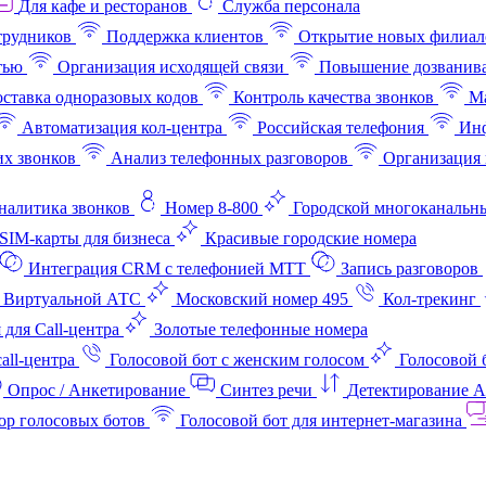
Для кафе и ресторанов
Служба персонала
трудников
Поддержка клиентов
Открытие новых филиал
тью
Организация исходящей связи
Повышение дозванив
ставка одноразовых кодов
Контроль качества звонков
Ма
Автоматизация кол-центра
Российская телефония
Инф
х звонков
Анализ телефонных разговоров
Организация 
аналитика звонков
Номер 8-800
Городской многоканальн
SIM-карты для бизнеса
Красивые городские номера
Интеграция CRM с телефонией МТТ
Запись разговоров
 Виртуальной АТС
Московский номер 495
Кол-трекинг
 для Call-центра
Золотые телефонные номера
all-центра
Голосовой бот с женским голосом
Голосовой 
Опрос / Анкетирование
Синтез речи
Детектирование 
ор голосовых ботов
Голосовой бот для интернет‑магазина