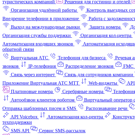
туристических компаний
Решения для гостиниц и отелей
Организация удалённой работы
Контроль выездных со
Внедрение телефонии в приложение
Работа с задолженнос
Выход на международные рынки
Защита номера
До
Организация службы поддержки
Организация кол-центра
Автоматизация входящих звонков
Автоматизация исходящи
обратной связи
Виртуальная АТС
Телефония для бизнеса
Речевая 
звонков
IP-телефония
Распределение звонков
FMC 
Связь через интернет
Связь для сотрудников компании
Приложение Виртуальная АТС МТТ
Web-виджеты
API
Платиновые номера
Серебряные номера
Телефония
Автообзвон клиентов роботом
Виртуальный оператор c
Отправка шаблонных писем и SMS
Распознавание речи
API Voicebox
Автоматизация кол‑центра
Конструкт
техподдержки
SMS API
Сервис SMS-рассылок