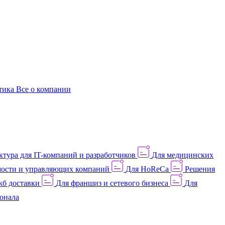
этика
Все о компании
тура для IT-компаний и разработчиков
Для медицинских
ости и управляющих компаний
Для HoReCa
Решения
жб доставки
Для франшиз и сетевого бизнеса
Для
онала