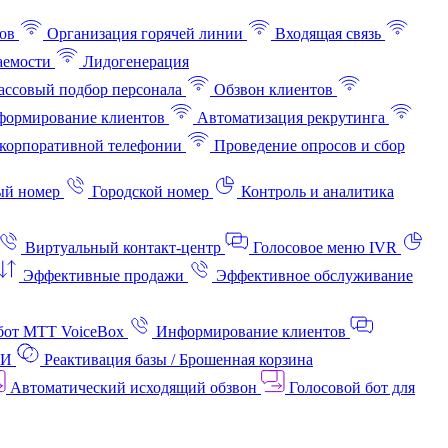
ов
Организация горячей линии
Входящая связь
аемости
Лидогенерация
ссовый подбор персонала
Обзвон клиентов
ормирование клиентов
Автоматизация рекрутинга
корпоративной телефонии
Проведение опросов и сбор
ый номер
Городской номер
Контроль и аналитика
Виртуальный контакт‑центр
Голосовое меню IVR
Эффективные продажи
Эффективное обслуживание
бот МТТ VoiceBox
Информирование клиентов
АИ
Реактивация базы / Брошенная корзина
Автоматический исходящий обзвон
Голосовой бот для