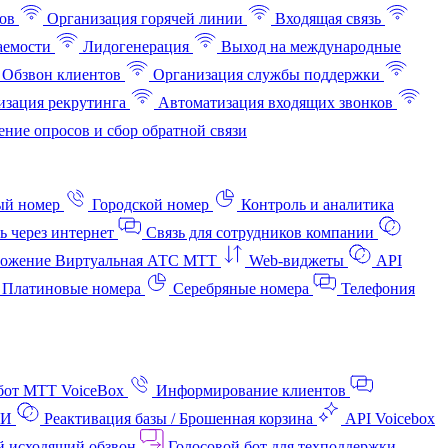
ов
Организация горячей линии
Входящая связь
аемости
Лидогенерация
Выход на международные
Обзвон клиентов
Организация службы поддержки
изация рекрутинга
Автоматизация входящих звонков
ние опросов и сбор обратной связи
ый номер
Городской номер
Контроль и аналитика
ь через интернет
Связь для сотрудников компании
ожение Виртуальная АТС МТТ
Web-виджеты
API
Платиновые номера
Серебряные номера
Телефония
бот МТТ VoiceBox
Информирование клиентов
АИ
Реактивация базы / Брошенная корзина
API Voicebox
й исходящий обзвон
Голосовой бот для техподдержки