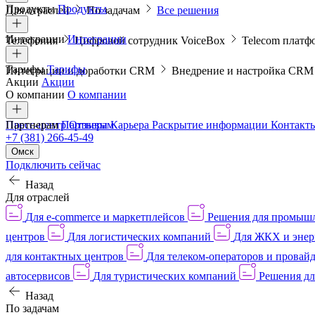
Продукты
Продукты
Для отраслей
По задачам
Все решения
Интеграции
Интеграции
Телефония
Цифровой сотрудник VoiceBox
Telecom платф
Тарифы
Тарифы
Интеграции и доработки CRM
Внедрение и настройка CR
Акции
Акции
О компании
О компании
Пресс-центр
Партнерам
Партнерам
Отзывы
Карьера
Раскрытие информации
Контакт
+7 (381) 266-45-49
Омск
Подключить сейчас
Назад
Для отраслей
Для e-commerce и маркетплейсов
Решения для промыш
центров
Для логистических компаний
Для ЖКХ и энер
для контактных центров
Для телеком-операторов и провай
автосервисов
Для туристических компаний
Решения дл
Назад
По задачам