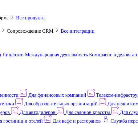
орма
Все продукты
M
Сопровождение CRM
Все интеграции
ы
Лицензии
Международная деятельность
Комплаенс и деловая 
ленности
Для финансовых компаний
Телеком-инфраструк
гетики
Для образовательных организаций
Для недвижим
деров
Для автодилеров
Для салонов красоты
Для слу
я гостиниц и отелей
Для кафе и ресторанов
Служба перс