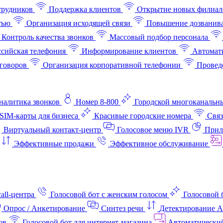
трудников
Поддержка клиентов
Открытие новых филиал
тью
Организация исходящей связи
Повышение дозванив
Контроль качества звонков
Массовый подбор персонала
ссийская телефония
Информирование клиентов
Автомат
говоров
Организация корпоративной телефонии
Проведе
аналитика звонков
Номер 8-800
Городской многоканальн
SIM-карты для бизнеса
Красивые городские номера
Связ
Виртуальный контакт‑центр
Голосовое меню IVR
Прил
Эффективные продажи
Эффективное обслуживание
all-центра
Голосовой бот с женским голосом
Голосовой 
Опрос / Анкетирование
Синтез речи
Детектирование 
ов
Голосовой бот для интернет‑магазина
Автоматически