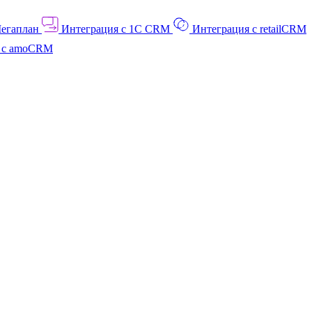
Мегаплан
Интеграция с 1C CRM
Интеграция с retailCRM
я с amoCRM