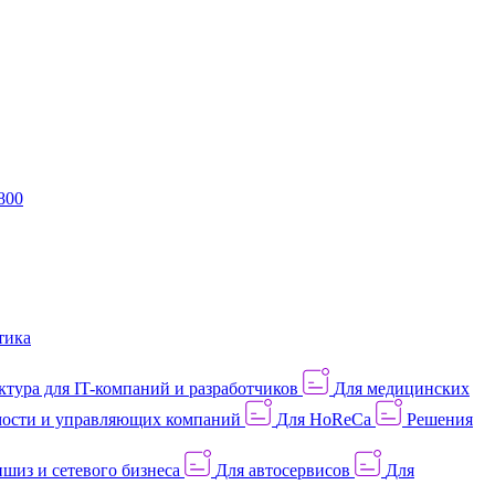
800
тика
тура для IT-компаний и разработчиков
Для медицинских
ости и управляющих компаний
Для HoReCa
Решения
шиз и сетевого бизнеса
Для автосервисов
Для