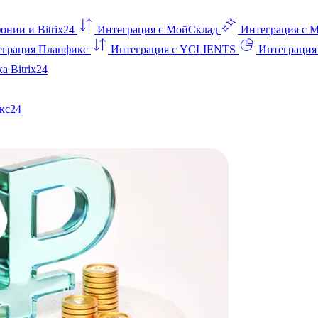
онии и Bitrix24
Интеграция с МойСклад
Интеграция с 
еграция Планфикс
Интеграция с YCLIENTS
Интеграци
а Bitrix24
кс24