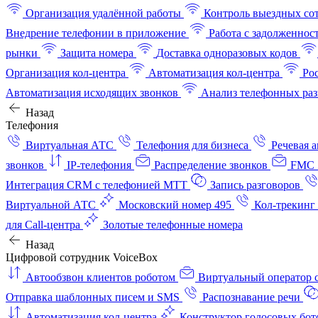
Организация удалённой работы
Контроль выездных со
Внедрение телефонии в приложение
Работа с задолженнос
рынки
Защита номера
Доставка одноразовых кодов
Организация кол-центра
Автоматизация кол-центра
Ро
Автоматизация исходящих звонков
Анализ телефонных раз
Назад
Телефония
Виртуальная АТС
Телефония для бизнеса
Речевая 
звонков
IP-телефония
Распределение звонков
FMC 
Интеграция CRM с телефонией МТТ
Запись разговоров
Виртуальной АТС
Московский номер 495
Кол-трекинг
для Call-центра
Золотые телефонные номера
Назад
Цифровой сотрудник VoiceBox
Автообзвон клиентов роботом
Виртуальный оператор c
Отправка шаблонных писем и SMS
Распознавание речи
Автоматизация кол‑центра
Конструктор голосовых бот