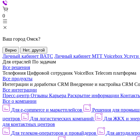
0
Ваш город
Омск
?
Верно
Нет, другой
Личный кабинет ВАТС
Личный кабинет МТТ Voicebox
Услуги
Для отраслей
По задачам
Все решения
Телефония
Цифровой сотрудник VoiceBox
Telecom платформа
Все продукты
Интеграции и доработки CRM
Внедрение и настройка CRM
Со
Все интеграции
Пресс-центр
Отзывы
Карьера
Раскрытие информации
Контакт
Все о компании
Для e-commerce и маркетплейсов
Решения для промыш
центров
Для логистических компаний
Для ЖКХ и энер
для контактных центров
Для телеком-операторов и провайдеров
Для автодилер