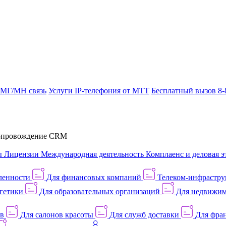
 МГ/МН связь
Услуги IP-телефония от МТТ
Бесплатный вызов 8-
провождение CRM
ы
Лицензии
Международная деятельность
Комплаенс и деловая э
ленности
Для финансовых компаний
Телеком-инфраструк
гетики
Для образовательных организаций
Для недвижим
ов
Для салонов красоты
Для служб доставки
Для фран