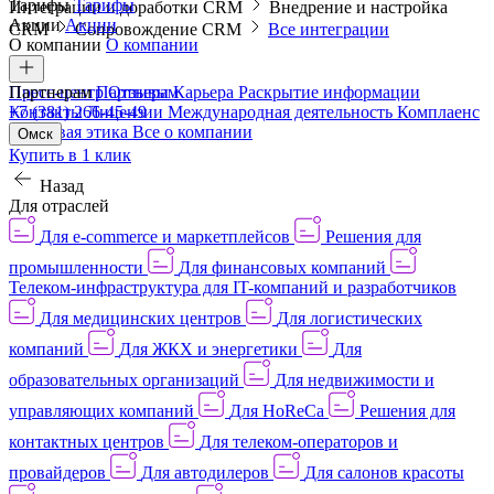
Тарифы
Тарифы
Интеграции и доработки CRM
Внедрение и настройка
Акции
Акции
CRM
Сопровождение CRM
Все интеграции
О компании
О компании
Пресс-центр
Партнерам
Партнерам
Отзывы
Карьера
Раскрытие информации
Контакты
+7 (381) 266-45-49
Лицензии
Международная деятельность
Комплаенс
и деловая этика
Все о компании
Омск
Купить в 1 клик
Назад
Для отраслей
Для e-commerce и маркетплейсов
Решения для
промышленности
Для финансовых компаний
Телеком-инфраструктура для IT-компаний и разработчиков
Для медицинских центров
Для логистических
компаний
Для ЖКХ и энергетики
Для
образовательных организаций
Для недвижимости и
управляющих компаний
Для HoReCa
Решения для
контактных центров
Для телеком-операторов и
провайдеров
Для автодилеров
Для салонов красоты