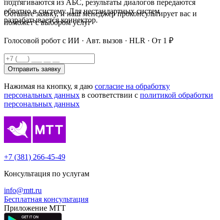
подтягиваются из АБС, результаты диалогов передаются
обратно в систему. Для нестандартных систем
Оставьте заявку, и наш менеджер проконсультирует вас и
разрабатывается коннектор.
поможет с выбором услуг
Голосовой робот с ИИ · Авт. вызов · HLR · От 1 ₽
Отправить заявку
Нажимая на кнопку, я даю
согласие на обработку
персональных данных
в соответствии с
политикой обработки
персональных данных
+7 (381) 266-45-49
Консультация по услугам
info@mtt.ru
Бесплатная консультация
Приложение МТТ