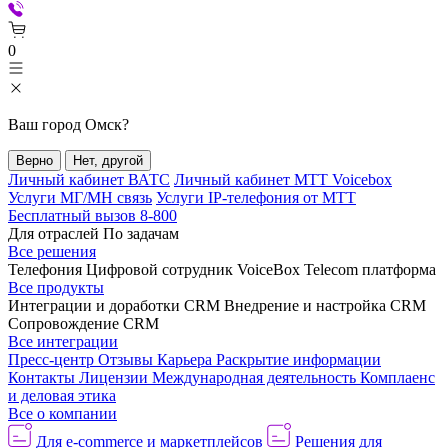
0
Ваш город
Омск
?
Верно
Нет, другой
Личный кабинет ВАТС
Личный кабинет МТТ Voicebox
Услуги МГ/МН связь
Услуги IP-телефония от МТТ
Бесплатный вызов 8-800
Для отраслей
По задачам
Все решения
Телефония
Цифровой сотрудник VoiceBox
Telecom платформа
Все продукты
Интеграции и доработки CRM
Внедрение и настройка CRM
Сопровождение CRM
Все интеграции
Пресс-центр
Отзывы
Карьера
Раскрытие информации
Контакты
Лицензии
Международная деятельность
Комплаенс
и деловая этика
Все о компании
Для e-commerce и маркетплейсов
Решения для