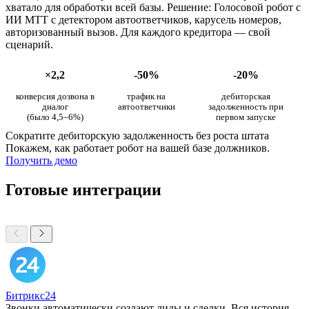
хватало для обработки всей базы. Решение: Голосовой робот с
ИИ МТТ с детектором автоответчиков, карусель номеров,
авторизованный вызов. Для каждого кредитора — свой
сценарий.
×2,2
-50%
-20%
конверсия дозвона в
трафик на
дебиторская
диалог
автоответчики
задолженность при
(было 4,5–6%)
первом запуске
Сократите дебиторскую задолженность без роста штата
Покажем, как работает робот на вашей базе должников.
Получить демо
Готовые интеграции
Битрикс24
Звонки автоматически создают лиды и сделки. Вся история