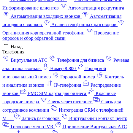
Информирование клиентов
Автоматизация рекрутинга
Автоматизация входящих звонков
Автоматизация
исходящих звонков
Анализ телефонных разговоров
Организация корпоративной телефонии
Проведение
опросов и сбор обратной связи
Назад
Телефония
Виртуальная АТС
Телефония для бизнеса
Речевая
аналитика звонков
Номер 8-800
Городской
многоканальный номер
Городской номер
Контроль
и аналитика звонков
IP-телефония
Распределение
звонков
FMC SIM-карты для бизнеса
Красивые
городские номера
Связь через интернет
Связь для
сотрудников компании
Интеграция CRM с телефонией
МТТ
Запись разговоров
Виртуальный контакт‑центр
Голосовое меню IVR
Приложение Виртуальная АТС