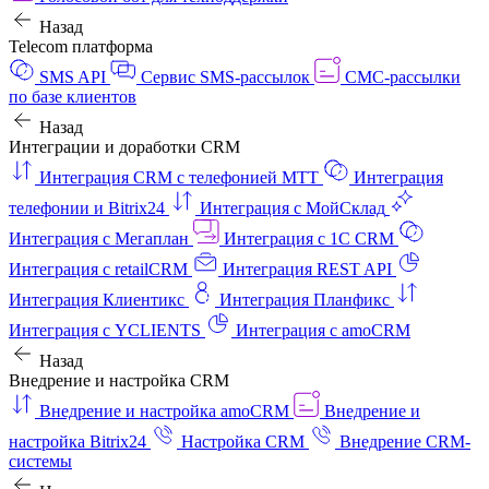
Назад
Telecom платформа
SMS API
Сервис SMS-рассылок
СМС-рассылки
по базе клиентов
Назад
Интеграции и доработки CRM
Интеграция CRM с телефонией МТТ
Интеграция
телефонии и Bitrix24
Интеграция с МойСклад
Интеграция с Мегаплан
Интеграция с 1C CRM
Интеграция с retailCRM
Интеграция REST API
Интеграция Клиентикс
Интеграция Планфикс
Интеграция с YCLIENTS
Интеграция с amoCRM
Назад
Внедрение и настройка CRM
Внедрение и настройка amoCRM
Внедрение и
настройка Bitrix24
Настройка CRM
Внедрение CRM-
системы