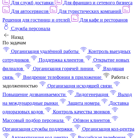
Для служб доставки
Для франшиз и сетевого бизнеса
Для автосервисов
Для туристических компаний
Решения для гостиниц и отелей
Для кафе и ресторанов
Служба персонала
Назад
По задачам
Организация удалённой работы
Контроль выездных
сотрудников
Поддержка клиентов
Открытие новых
филиалов
Организация горячей линии
Входящая
связь
Внедрение телефонии в приложение
Работа с
задолженностью
Организация исходящей связи
Повышение дозваниваемости
Лидогенерация
Выход
на международные рынки
Защита номера
Доставка
одноразовых кодов
Контроль качества звонков
Массовый подбор персонала
Обзвон клиентов
Организация службы поддержки
Организация кол-центра
Автоматизация кол-центра
Российская телефония