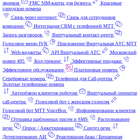
звонков
FMC SIM-карты для бизнеса
Красивые
городские номера
Связь через интернет
Связь для сотрудников
компании
Интеграция CRM с телефонией МТТ
Запись разговоров
Виртуальный контакт‑центр
Голосовое меню IVR
Приложение Виртуальная АТС МТТ
Web-виджеты
API Виртуальной АТС
Московский
номер 495
Кол-трекинг
Эффективные продажи
Эффективное обслуживание
Платиновые номера
Серебряные номера
Телефония для Call-центра
Золотые телефонные номера
Автообзвон клиентов роботом
Виртуальный оператор
call-центра
Голосовой бот с женским голосом
Голосовой бот МТТ VoiceBox
Информирование клиентов
Отправка шаблонных писем и SMS
Распознавание
речи
Опрос / Анкетирование
Синтез речи
Детектирование АИ
Реактивация базы / Брошенная