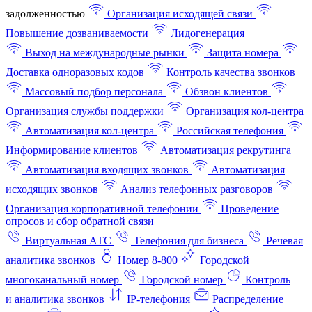
задолженностью
Организация исходящей связи
Повышение дозваниваемости
Лидогенерация
Выход на международные рынки
Защита номера
Доставка одноразовых кодов
Контроль качества звонков
Массовый подбор персонала
Обзвон клиентов
Организация службы поддержки
Организация кол-центра
Автоматизация кол-центра
Российская телефония
Информирование клиентов
Автоматизация рекрутинга
Автоматизация входящих звонков
Автоматизация
исходящих звонков
Анализ телефонных разговоров
Организация корпоративной телефонии
Проведение
опросов и сбор обратной связи
Виртуальная АТС
Телефония для бизнеса
Речевая
аналитика звонков
Номер 8-800
Городской
многоканальный номер
Городской номер
Контроль
и аналитика звонков
IP-телефония
Распределение