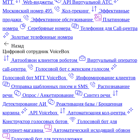
МТТ
Web-виджеты
API Виртуальной АТС
Московский номер 495
Кол-трекинг
Эффективные
продажи
Эффективное обслуживание
Платиновые
номера
Серебряные номера
Телефония для Call-центра
Золотые телефонные номера
Назад
Цифровой сотрудник VoiceBox
Автообзвон клиентов роботом
Виртуальный оператор
call-центра
Голосовой бот с женским голосом
Голосовой бот МТТ VoiceBox
Информирование клиентов
Отправка шаблонных писем и SMS
Распознавание
речи
Опрос / Анкетирование
Синтез речи
Детектирование АИ
Реактивация базы / Брошенная
корзина
API Voicebox
Автоматизация кол‑центра
Конструктор голосовых ботов
Голосовой бот для
интернет‑магазина
Автоматический исходящий обзвон
Голосовой бот для техподдержки