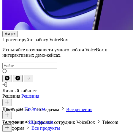
Акция
Протестируйте работу VoiceBox
Испытайте возможности умного робота VoiceBox в
интерактивных демо-кейсах.
Личный кабинет
Решения
Решения
Продукты
Продукты
Для отраслей
По задачам
Все решения
Интеграции
Интеграции
Телефония
Цифровой сотрудник VoiceBox
Telecom
платформа
Все продукты