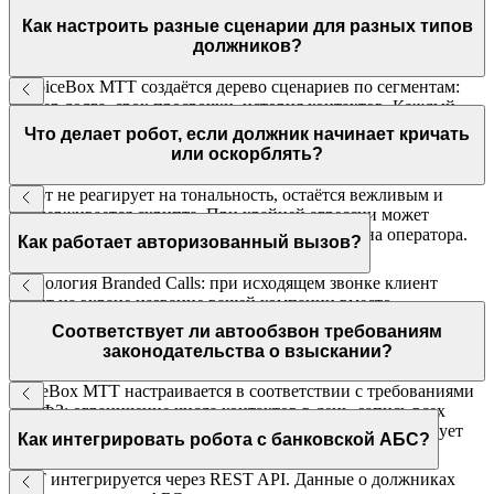
Как настроить разные сценарии для разных типов
должников?
В VoiceBox МТТ создаётся дерево сценариев по сегментам:
размер долга, срок просрочки, история контактов. Каждый
сегмент получает свой скрипт с разной жёсткостью и
Что делает робот, если должник начинает кричать
предложениями.
или оскорблять?
Робот не реагирует на тональность, остаётся вежливым и
придерживается скрипта. При крайней агрессии может
предложить перезвонить позже или перевести на оператора.
Как работает авторизованный вызов?
Технология Branded Calls: при исходящем звонке клиент
видит на экране название вашей компании вместо
незнакомого номера. Поддерживается основными
Соответствует ли автообзвон требованиям
мобильными операторами России.
законодательства о взыскании?
VoiceBox МТТ настраивается в соответствии с требованиями
230-ФЗ: ограничение числа контактов в день, запись всех
разговоров, идентификация звонящего. МТТ консультирует
Как интегрировать робота с банковской АБС?
по соответствию нормам.
МТТ интегрируется через REST API. Данные о должниках