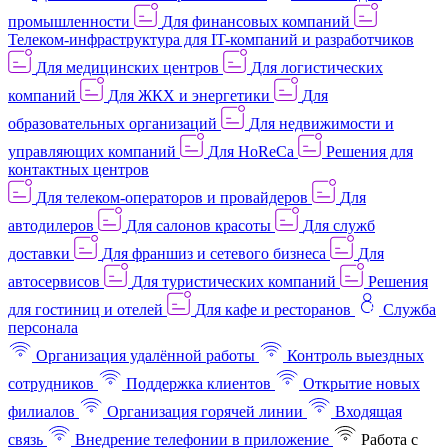
промышленности
Для финансовых компаний
Телеком-инфраструктура для IT-компаний и разработчиков
Для медицинских центров
Для логистических
компаний
Для ЖКХ и энергетики
Для
образовательных организаций
Для недвижимости и
управляющих компаний
Для HoReCa
Решения для
контактных центров
Для телеком-операторов и провайдеров
Для
автодилеров
Для салонов красоты
Для служб
доставки
Для франшиз и сетевого бизнеса
Для
автосервисов
Для туристических компаний
Решения
для гостиниц и отелей
Для кафе и ресторанов
Служба
персонала
Организация удалённой работы
Контроль выездных
сотрудников
Поддержка клиентов
Открытие новых
филиалов
Организация горячей линии
Входящая
связь
Внедрение телефонии в приложение
Работа с