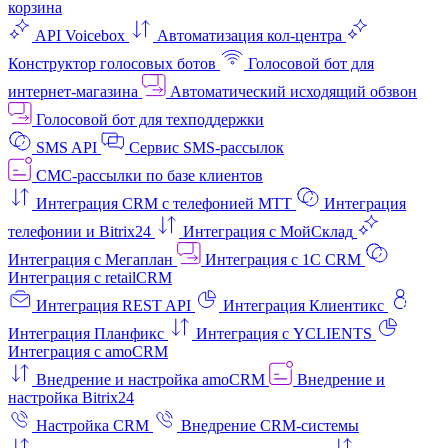
корзина
API Voicebox
Автоматизация кол‑центра
Конструктор голосовых ботов
Голосовой бот для
интернет‑магазина
Автоматический исходящий обзвон
Голосовой бот для техподдержки
SMS API
Сервис SMS-рассылок
СМС-рассылки по базе клиентов
Интеграция CRM с телефонией МТТ
Интеграция
телефонии и Bitrix24
Интеграция с МойСклад
Интеграция с Мегаплан
Интеграция с 1C CRM
Интеграция с retailCRM
Интеграция REST API
Интеграция Клиентикс
Интеграция Планфикс
Интеграция с YCLIENTS
Интеграция с amoCRM
Внедрение и настройка amoCRM
Внедрение и
настройка Bitrix24
Настройка CRM
Внедрение CRM-системы