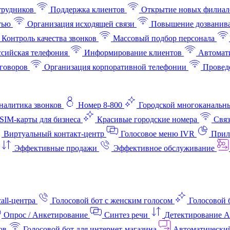
трудников
Поддержка клиентов
Открытие новых филиал
тью
Организация исходящей связи
Повышение дозванив
Контроль качества звонков
Массовый подбор персонала
ссийская телефония
Информирование клиентов
Автомат
говоров
Организация корпоративной телефонии
Проведе
аналитика звонков
Номер 8-800
Городской многоканальн
SIM-карты для бизнеса
Красивые городские номера
Связ
Виртуальный контакт‑центр
Голосовое меню IVR
Прил
Эффективные продажи
Эффективное обслуживание
all-центра
Голосовой бот с женским голосом
Голосовой 
Опрос / Анкетирование
Синтез речи
Детектирование 
ов
Голосовой бот для интернет‑магазина
Автоматически