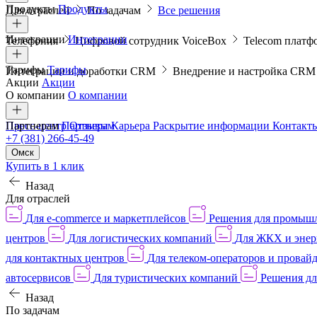
Продукты
Продукты
Для отраслей
По задачам
Все решения
Интеграции
Интеграции
Телефония
Цифровой сотрудник VoiceBox
Telecom платф
Тарифы
Тарифы
Интеграции и доработки CRM
Внедрение и настройка CR
Акции
Акции
О компании
О компании
Пресс-центр
Партнерам
Партнерам
Отзывы
Карьера
Раскрытие информации
Контакт
+7 (381) 266-45-49
Омск
Купить в 1 клик
Назад
Для отраслей
Для e-commerce и маркетплейсов
Решения для промыш
центров
Для логистических компаний
Для ЖКХ и энер
для контактных центров
Для телеком-операторов и провай
автосервисов
Для туристических компаний
Решения дл
Назад
По задачам