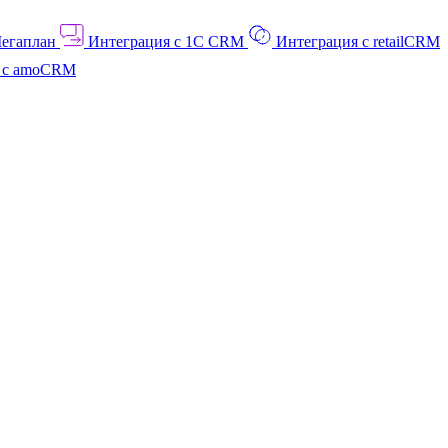
Мегаплан
Интеграция с 1C CRM
Интеграция с retailCRM
я с amoCRM