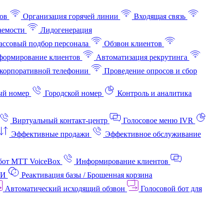
ов
Организация горячей линии
Входящая связь
аемости
Лидогенерация
ссовый подбор персонала
Обзвон клиентов
ормирование клиентов
Автоматизация рекрутинга
корпоративной телефонии
Проведение опросов и сбор
ый номер
Городской номер
Контроль и аналитика
Виртуальный контакт‑центр
Голосовое меню IVR
Эффективные продажи
Эффективное обслуживание
бот МТТ VoiceBox
Информирование клиентов
АИ
Реактивация базы / Брошенная корзина
Автоматический исходящий обзвон
Голосовой бот для