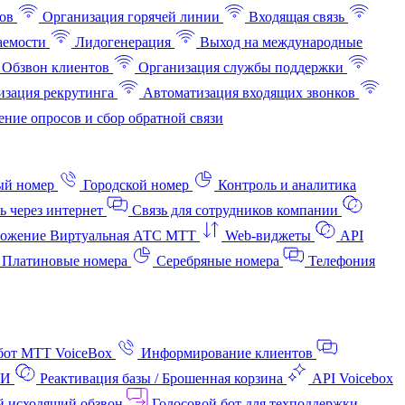
ов
Организация горячей линии
Входящая связь
аемости
Лидогенерация
Выход на международные
Обзвон клиентов
Организация службы поддержки
изация рекрутинга
Автоматизация входящих звонков
ние опросов и сбор обратной связи
ый номер
Городской номер
Контроль и аналитика
ь через интернет
Связь для сотрудников компании
ожение Виртуальная АТС МТТ
Web-виджеты
API
Платиновые номера
Серебряные номера
Телефония
бот МТТ VoiceBox
Информирование клиентов
АИ
Реактивация базы / Брошенная корзина
API Voicebox
й исходящий обзвон
Голосовой бот для техподдержки