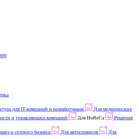
800
тика
тура для IT-компаний и разработчиков
Для медицинских
ости и управляющих компаний
Для HoReCa
Решения
шиз и сетевого бизнеса
Для автосервисов
Для