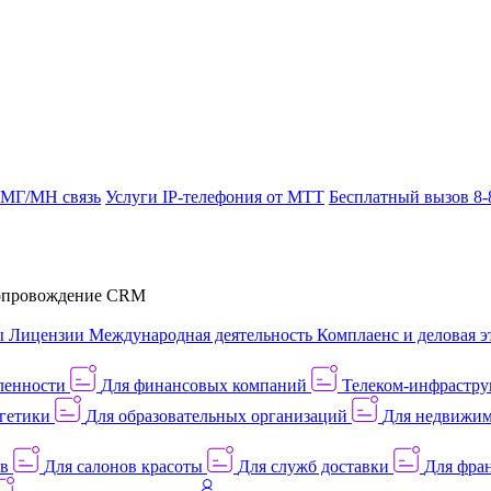
 МГ/МН связь
Услуги IP-телефония от МТТ
Бесплатный вызов 8-
провождение CRM
ы
Лицензии
Международная деятельность
Комплаенс и деловая э
ленности
Для финансовых компаний
Телеком-инфраструк
гетики
Для образовательных организаций
Для недвижим
ов
Для салонов красоты
Для служб доставки
Для фран