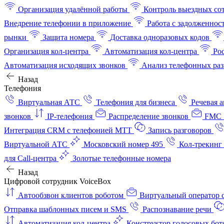
Организация удалённой работы
Контроль выездных со
Внедрение телефонии в приложение
Работа с задолженнос
рынки
Защита номера
Доставка одноразовых кодов
Организация кол-центра
Автоматизация кол-центра
Ро
Автоматизация исходящих звонков
Анализ телефонных раз
Назад
Телефония
Виртуальная АТС
Телефония для бизнеса
Речевая 
звонков
IP-телефония
Распределение звонков
FMC 
Интеграция CRM с телефонией МТТ
Запись разговоров
Виртуальной АТС
Московский номер 495
Кол-трекинг
для Call-центра
Золотые телефонные номера
Назад
Цифровой сотрудник VoiceBox
Автообзвон клиентов роботом
Виртуальный оператор c
Отправка шаблонных писем и SMS
Распознавание речи
Автоматизация кол‑центра
Конструктор голосовых бот