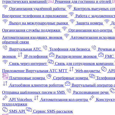
туристических компаний
Решения для гостиниц и отелей
Организация удалённой работы
Контроль выездных со
Внедрение телефонии в приложение
Работа с задолженнос
Выход на международные рынки
Защита номера
До
Организация службы поддержки
Организация кол-центра
Автоматизация входящих звонков
Автоматизация исходящи
обратной связи
Виртуальная АТС
Телефония для бизнеса
Речевая 
звонков
IP-телефония
Распределение звонков
FMC 
Связь через интернет
Связь для сотрудников компании
Приложение Виртуальная АТС МТТ
Web-виджеты
API
Платиновые номера
Серебряные номера
Телефония
Автообзвон клиентов роботом
Виртуальный оператор c
Отправка шаблонных писем и SMS
Распознавание речи
API Voicebox
Автоматизация кол‑центра
Конструкт
техподдержки
SMS API
Сервис SMS-рассылок