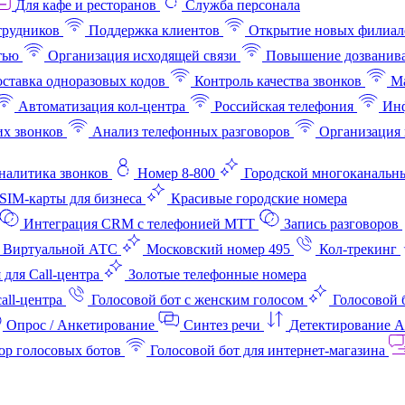
Для кафе и ресторанов
Служба персонала
трудников
Поддержка клиентов
Открытие новых филиал
тью
Организация исходящей связи
Повышение дозванив
ставка одноразовых кодов
Контроль качества звонков
Ма
Автоматизация кол-центра
Российская телефония
Инф
х звонков
Анализ телефонных разговоров
Организация 
аналитика звонков
Номер 8-800
Городской многоканальн
SIM-карты для бизнеса
Красивые городские номера
Интеграция CRM с телефонией МТТ
Запись разговоров
 Виртуальной АТС
Московский номер 495
Кол-трекинг
 для Call-центра
Золотые телефонные номера
all-центра
Голосовой бот с женским голосом
Голосовой 
Опрос / Анкетирование
Синтез речи
Детектирование 
ор голосовых ботов
Голосовой бот для интернет‑магазина