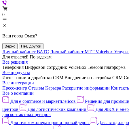
0
Ваш город
Омск
?
Верно
Нет, другой
Личный кабинет ВАТС
Личный кабинет МТТ Voicebox
Услуги
Для отраслей
По задачам
Все решения
Телефония
Цифровой сотрудник VoiceBox
Telecom платформа
Все продукты
Интеграции и доработки CRM
Внедрение и настройка CRM
Со
Все интеграции
Пресс-центр
Отзывы
Карьера
Раскрытие информации
Контакт
Все о компании
Для e-commerce и маркетплейсов
Решения для промыш
центров
Для логистических компаний
Для ЖКХ и энер
для контактных центров
Для телеком-операторов и провайдеров
Для автодилер