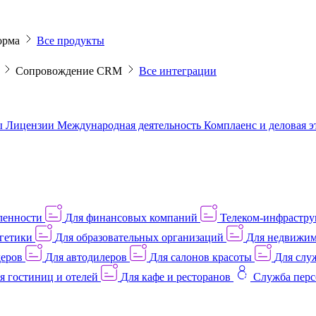
орма
Все продукты
M
Сопровождение CRM
Все интеграции
ы
Лицензии
Международная деятельность
Комплаенс и деловая 
ленности
Для финансовых компаний
Телеком-инфраструк
гетики
Для образовательных организаций
Для недвижим
деров
Для автодилеров
Для салонов красоты
Для слу
я гостиниц и отелей
Для кафе и ресторанов
Служба перс