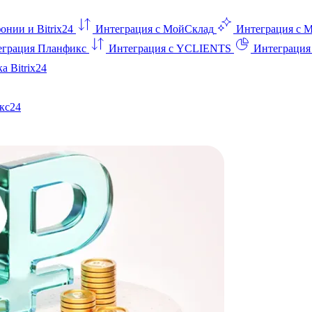
онии и Bitrix24
Интеграция с МойСклад
Интеграция с 
еграция Планфикс
Интеграция с YCLIENTS
Интеграци
а Bitrix24
кс24