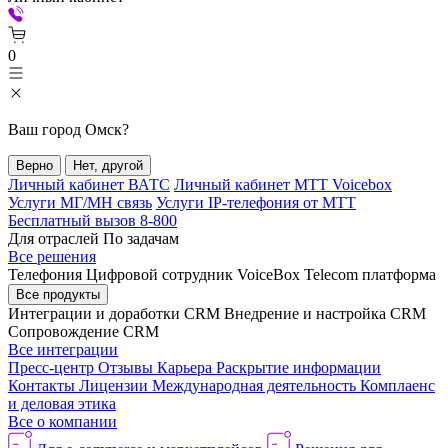
0
Ваш город
Омск
?
Верно
Нет, другой
Личный кабинет ВАТС
Личный кабинет МТТ Voicebox
Услуги МГ/МН связь
Услуги IP-телефония от МТТ
Бесплатный вызов 8-800
Для отраслей
По задачам
Все решения
Телефония
Цифровой сотрудник VoiceBox
Telecom платформа
Все продукты
Интеграции и доработки CRM
Внедрение и настройка CRM
Сопровождение CRM
Все интеграции
Пресс-центр
Отзывы
Карьера
Раскрытие информации
Контакты
Лицензии
Международная деятельность
Комплаенс
и деловая этика
Все о компании