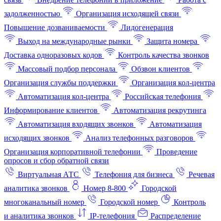
задолженностью
Организация исходящей связи
Повышение дозваниваемости
Лидогенерация
Выход на международные рынки
Защита номера
Доставка одноразовых кодов
Контроль качества звонков
Массовый подбор персонала
Обзвон клиентов
Организация службы поддержки
Организация кол-центра
Автоматизация кол-центра
Российская телефония
Информирование клиентов
Автоматизация рекрутинга
Автоматизация входящих звонков
Автоматизация
исходящих звонков
Анализ телефонных разговоров
Организация корпоративной телефонии
Проведение
опросов и сбор обратной связи
Виртуальная АТС
Телефония для бизнеса
Речевая
аналитика звонков
Номер 8-800
Городской
многоканальный номер
Городской номер
Контроль
и аналитика звонков
IP-телефония
Распределение