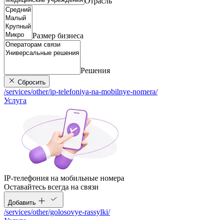
Отрасль
Размер бизнеса
Решения
Сбросить
/services/other/ip-telefoniya-na-mobilnye-nomera/
Услуга
IP-телефония на мобильные номера
Оставайтесь всегда на связи
Добавить
/services/other/golosovye-rassylki/