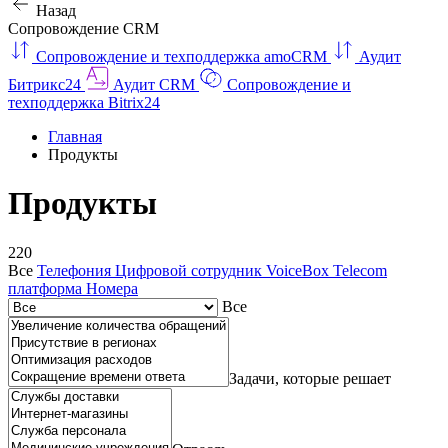
Назад
Сопровождение CRM
Сопровождение и техподдержка amoCRM
Аудит
Битрикс24
Аудит CRM
Сопровождение и
техподдержка Bitrix24
Главная
Продукты
Продукты
220
Все
Телефония
Цифровой сотрудник VoiceBox
Telecom
платформа
Номера
Все
Задачи, которые решает