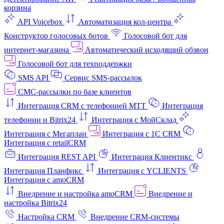
корзина
API Voicebox
Автоматизация кол‑центра
Конструктор голосовых ботов
Голосовой бот для
интернет‑магазина
Автоматический исходящий обзвон
Голосовой бот для техподдержки
SMS API
Сервис SMS-рассылок
СМС-рассылки по базе клиентов
Интеграция CRM с телефонией МТТ
Интеграция
телефонии и Bitrix24
Интеграция с МойСклад
Интеграция с Мегаплан
Интеграция с 1C CRM
Интеграция с retailCRM
Интеграция REST API
Интеграция Клиентикс
Интеграция Планфикс
Интеграция с YCLIENTS
Интеграция с amoCRM
Внедрение и настройка amoCRM
Внедрение и
настройка Bitrix24
Настройка CRM
Внедрение CRM-системы