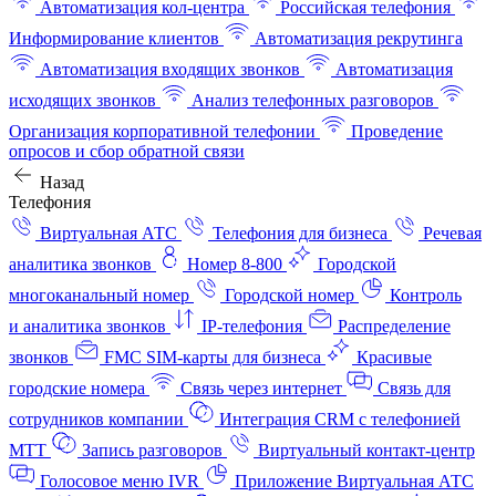
Автоматизация кол-центра
Российская телефония
Информирование клиентов
Автоматизация рекрутинга
Автоматизация входящих звонков
Автоматизация
исходящих звонков
Анализ телефонных разговоров
Организация корпоративной телефонии
Проведение
опросов и сбор обратной связи
Назад
Телефония
Виртуальная АТС
Телефония для бизнеса
Речевая
аналитика звонков
Номер 8-800
Городской
многоканальный номер
Городской номер
Контроль
и аналитика звонков
IP-телефония
Распределение
звонков
FMC SIM-карты для бизнеса
Красивые
городские номера
Связь через интернет
Связь для
сотрудников компании
Интеграция CRM с телефонией
МТТ
Запись разговоров
Виртуальный контакт‑центр
Голосовое меню IVR
Приложение Виртуальная АТС