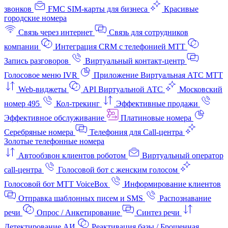
звонков
FMC SIM-карты для бизнеса
Красивые
городские номера
Связь через интернет
Связь для сотрудников
компании
Интеграция CRM с телефонией МТТ
Запись разговоров
Виртуальный контакт‑центр
Голосовое меню IVR
Приложение Виртуальная АТС МТТ
Web-виджеты
API Виртуальной АТС
Московский
номер 495
Кол-трекинг
Эффективные продажи
Эффективное обслуживание
Платиновые номера
Серебряные номера
Телефония для Call-центра
Золотые телефонные номера
Автообзвон клиентов роботом
Виртуальный оператор
call-центра
Голосовой бот с женским голосом
Голосовой бот МТТ VoiceBox
Информирование клиентов
Отправка шаблонных писем и SMS
Распознавание
речи
Опрос / Анкетирование
Синтез речи
Детектирование АИ
Реактивация базы / Брошенная