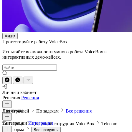
Акция
Протестируйте работу VoiceBox
Испытайте возможности умного робота VoiceBox в
интерактивных демо-кейсах.
Личный кабинет
Решения
Решения
Продукты
Для отраслей
По задачам
Все решения
Интеграции
Интеграции
Телефония
Цифровой сотрудник VoiceBox
Telecom
платформа
Все продукты