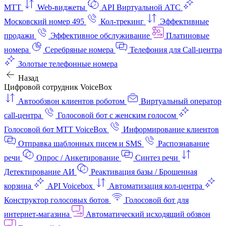
МТТ
Web-виджеты
API Виртуальной АТС
Московский номер 495
Кол-трекинг
Эффективные
продажи
Эффективное обслуживание
Платиновые
номера
Серебряные номера
Телефония для Call-центра
Золотые телефонные номера
Назад
Цифровой сотрудник VoiceBox
Автообзвон клиентов роботом
Виртуальный оператор
call-центра
Голосовой бот с женским голосом
Голосовой бот МТТ VoiceBox
Информирование клиентов
Отправка шаблонных писем и SMS
Распознавание
речи
Опрос / Анкетирование
Синтез речи
Детектирование АИ
Реактивация базы / Брошенная
корзина
API Voicebox
Автоматизация кол‑центра
Конструктор голосовых ботов
Голосовой бот для
интернет‑магазина
Автоматический исходящий обзвон