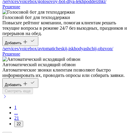
/services/voicebox/golosovoy-bot-dlya-tekhpodderzhki/
Решение
Голосовой бот для техподдержки
Повысьте рейтинг компании, помогая клиентам решать
текущие вопросы в режиме 24/7 без выходных, праздников и
перерывов на обед.
Добавить
/services/voicebox/avtomaticheskij-iskhodyashchij-obzvon/
Решение
Автоматический исходящий обзвон
Автоматические звонки клиентам позволяют быстро
информировать их, проводить опросы или собирать заявки.
Добавить
Смотреть еще
1
...
21
22