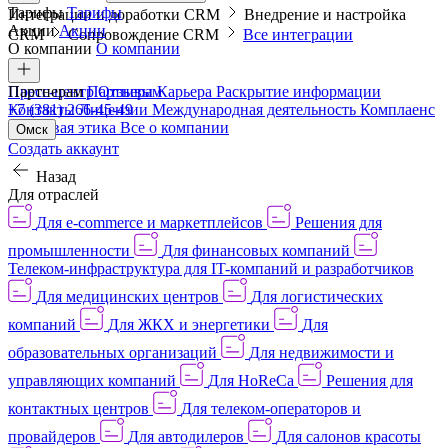
Тарифы
Тарифы
Интеграции и доработки CRM
Внедрение и настройка
Акции
Акции
CRM
Сопровождение CRM
Все интеграции
О компании
О компании
Пресс-центр
Партнерам
Партнерам
Отзывы
Карьера
Раскрытие информации
Контакты
+7 (381) 266-45-49
Лицензии
Международная деятельность
Комплаенс
и деловая этика
Все о компании
Омск
Создать аккаунт
Назад
Для отраслей
Для e-commerce и маркетплейсов
Решения для
промышленности
Для финансовых компаний
Телеком-инфраструктура для IT-компаний и разработчиков
Для медицинских центров
Для логистических
компаний
Для ЖКХ и энергетики
Для
образовательных организаций
Для недвижимости и
управляющих компаний
Для HoReCa
Решения для
контактных центров
Для телеком-операторов и
провайдеров
Для автодилеров
Для салонов красоты