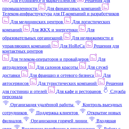
Для e-commerce и маркетплейсов
Решения для
промышленности
Для финансовых компаний
Телеком-инфраструктура для IT-компаний и разработчиков
Для медицинских центров
Для логистических
компаний
Для ЖКХ и энергетики
Для
образовательных организаций
Для недвижимости и
управляющих компаний
Для HoReCa
Решения для
контактных центров
Для телеком-операторов и провайдеров
Для
автодилеров
Для салонов красоты
Для служб
доставки
Для франшиз и сетевого бизнеса
Для
автосервисов
Для туристических компаний
Решения
для гостиниц и отелей
Для кафе и ресторанов
Служба
персонала
Организация удалённой работы
Контроль выездных
сотрудников
Поддержка клиентов
Открытие новых
филиалов
Организация горячей линии
Входящая
связь
Внедрение телефонии в приложение
Работа с