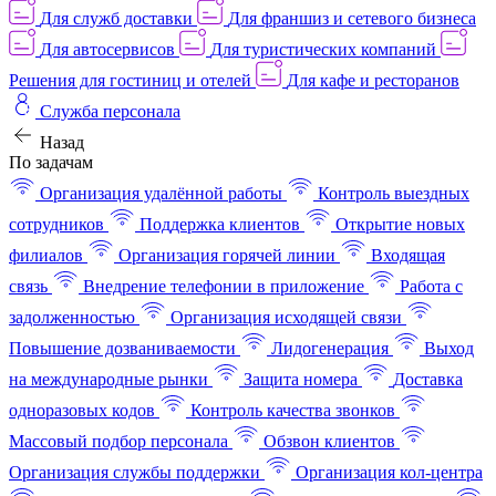
Для служб доставки
Для франшиз и сетевого бизнеса
Для автосервисов
Для туристических компаний
Решения для гостиниц и отелей
Для кафе и ресторанов
Служба персонала
Назад
По задачам
Организация удалённой работы
Контроль выездных
сотрудников
Поддержка клиентов
Открытие новых
филиалов
Организация горячей линии
Входящая
связь
Внедрение телефонии в приложение
Работа с
задолженностью
Организация исходящей связи
Повышение дозваниваемости
Лидогенерация
Выход
на международные рынки
Защита номера
Доставка
одноразовых кодов
Контроль качества звонков
Массовый подбор персонала
Обзвон клиентов
Организация службы поддержки
Организация кол-центра