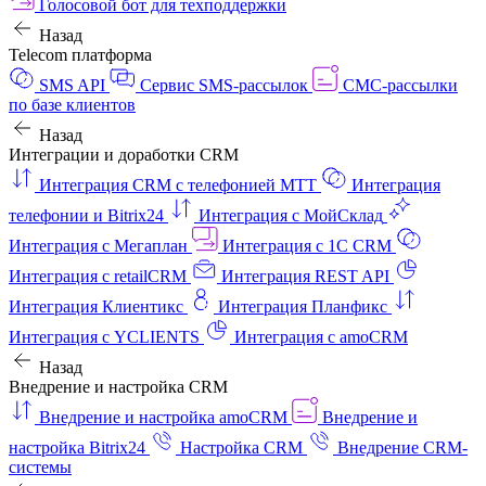
Голосовой бот для техподдержки
Назад
Telecom платформа
SMS API
Сервис SMS-рассылок
СМС-рассылки
по базе клиентов
Назад
Интеграции и доработки CRM
Интеграция CRM с телефонией МТТ
Интеграция
телефонии и Bitrix24
Интеграция с МойСклад
Интеграция с Мегаплан
Интеграция с 1C CRM
Интеграция с retailCRM
Интеграция REST API
Интеграция Клиентикс
Интеграция Планфикс
Интеграция с YCLIENTS
Интеграция с amoCRM
Назад
Внедрение и настройка CRM
Внедрение и настройка amoCRM
Внедрение и
настройка Bitrix24
Настройка CRM
Внедрение CRM-
системы