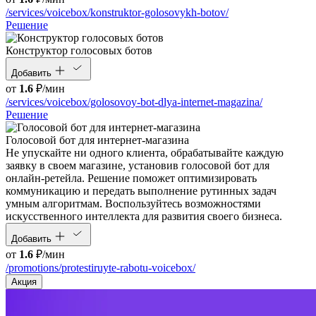
/services/voicebox/konstruktor-golosovykh-botov/
Решение
Конструктор голосовых ботов
Добавить
от
1.6
₽/мин
/services/voicebox/golosovoy-bot-dlya-internet-magazina/
Решение
Голосовой бот для интернет‑магазина
Не упускайте ни одного клиента, обрабатывайте каждую
заявку в своем магазине, установив голосовой бот для
онлайн-ретейла. Решение поможет оптимизировать
коммуникацию и передать выполнение рутинных задач
умным алгоритмам. Воспользуйтесь возможностями
искусственного интеллекта для развития своего бизнеса.
Добавить
от
1.6
₽/мин
/promotions/protestiruyte-rabotu-voicebox/
Акция