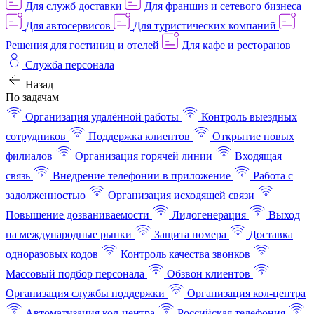
Для служб доставки
Для франшиз и сетевого бизнеса
Для автосервисов
Для туристических компаний
Решения для гостиниц и отелей
Для кафе и ресторанов
Служба персонала
Назад
По задачам
Организация удалённой работы
Контроль выездных
сотрудников
Поддержка клиентов
Открытие новых
филиалов
Организация горячей линии
Входящая
связь
Внедрение телефонии в приложение
Работа с
задолженностью
Организация исходящей связи
Повышение дозваниваемости
Лидогенерация
Выход
на международные рынки
Защита номера
Доставка
одноразовых кодов
Контроль качества звонков
Массовый подбор персонала
Обзвон клиентов
Организация службы поддержки
Организация кол-центра
Автоматизация кол-центра
Российская телефония