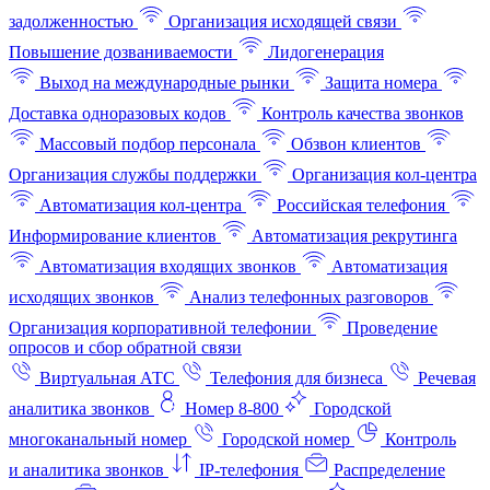
задолженностью
Организация исходящей связи
Повышение дозваниваемости
Лидогенерация
Выход на международные рынки
Защита номера
Доставка одноразовых кодов
Контроль качества звонков
Массовый подбор персонала
Обзвон клиентов
Организация службы поддержки
Организация кол-центра
Автоматизация кол-центра
Российская телефония
Информирование клиентов
Автоматизация рекрутинга
Автоматизация входящих звонков
Автоматизация
исходящих звонков
Анализ телефонных разговоров
Организация корпоративной телефонии
Проведение
опросов и сбор обратной связи
Виртуальная АТС
Телефония для бизнеса
Речевая
аналитика звонков
Номер 8-800
Городской
многоканальный номер
Городской номер
Контроль
и аналитика звонков
IP-телефония
Распределение