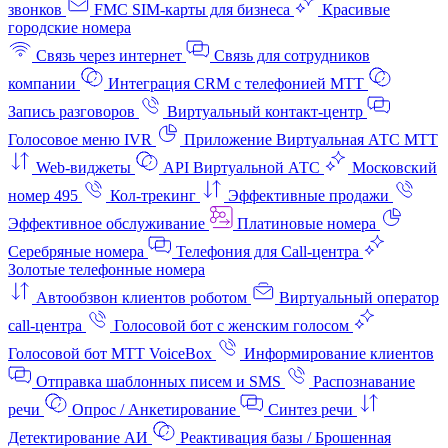
звонков
FMC SIM-карты для бизнеса
Красивые
городские номера
Связь через интернет
Связь для сотрудников
компании
Интеграция CRM с телефонией МТТ
Запись разговоров
Виртуальный контакт‑центр
Голосовое меню IVR
Приложение Виртуальная АТС МТТ
Web-виджеты
API Виртуальной АТС
Московский
номер 495
Кол-трекинг
Эффективные продажи
Эффективное обслуживание
Платиновые номера
Серебряные номера
Телефония для Call-центра
Золотые телефонные номера
Автообзвон клиентов роботом
Виртуальный оператор
call-центра
Голосовой бот с женским голосом
Голосовой бот МТТ VoiceBox
Информирование клиентов
Отправка шаблонных писем и SMS
Распознавание
речи
Опрос / Анкетирование
Синтез речи
Детектирование АИ
Реактивация базы / Брошенная