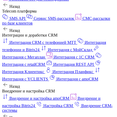
Назад
Telecom платформа
SMS API
Сервис SMS-рассылок
СМС-рассылки
по базе клиентов
Назад
Интеграции и доработки CRM
Интеграция CRM с телефонией МТТ
Интеграция
телефонии и Bitrix24
Интеграция с МойСклад
Интеграция с Мегаплан
Интеграция с 1C CRM
Интеграция с retailCRM
Интеграция REST API
Интеграция Клиентикс
Интеграция Планфикс
Интеграция с YCLIENTS
Интеграция с amoCRM
Назад
Внедрение и настройка CRM
Внедрение и настройка amoCRM
Внедрение и
настройка Bitrix24
Настройка CRM
Внедрение CRM-
системы