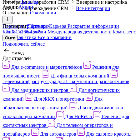
Тарифы
Тарифы
Интеграции и доработки CRM
Внедрение и настройка
Акции
Акции
CRM
Сопровождение CRM
Все интеграции
О компании
О компании
Пресс-центр
Партнерам
Партнерам
Отзывы
Карьера
Раскрытие информации
Контакты
+7 (381) 266-45-49
Лицензии
Международная деятельность
Комплаенс
и деловая этика
Все о компании
Омск
Подключить сейчас
Назад
Для отраслей
Для e-commerce и маркетплейсов
Решения для
промышленности
Для финансовых компаний
Телеком-инфраструктура для IT-компаний и разработчиков
Для медицинских центров
Для логистических
компаний
Для ЖКХ и энергетики
Для
образовательных организаций
Для недвижимости и
управляющих компаний
Для HoReCa
Решения для
контактных центров
Для телеком-операторов и
провайдеров
Для автодилеров
Для салонов красоты