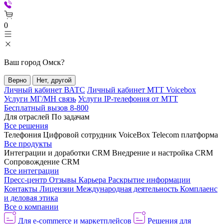
0
Ваш город
Омск
?
Верно
Нет, другой
Личный кабинет ВАТС
Личный кабинет МТТ Voicebox
Услуги МГ/МН связь
Услуги IP-телефония от МТТ
Бесплатный вызов 8-800
Для отраслей
По задачам
Все решения
Телефония
Цифровой сотрудник VoiceBox
Telecom платформа
Все продукты
Интеграции и доработки CRM
Внедрение и настройка CRM
Сопровождение CRM
Все интеграции
Пресс-центр
Отзывы
Карьера
Раскрытие информации
Контакты
Лицензии
Международная деятельность
Комплаенс
и деловая этика
Все о компании
Для e-commerce и маркетплейсов
Решения для