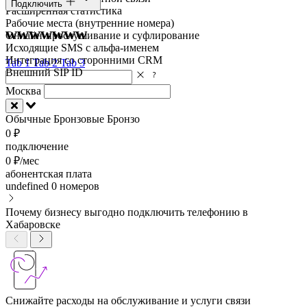
Подключить
Расширенная статистика
Рабочие места (внутренние номера)
wwwwwww
Онлайн-прослушивание и суфлирование
Исходящие SMS с альфа-именем
Интеграция со сторонними CRM
Tab 1
Tab 2
Tab 3
Внешний SIP ID
Москва
Обычные
Бронзовые
Бронзо
0 ₽
подключение
0 ₽/мес
абонентская плата
undefined
0 номеров
Почему бизнесу выгодно подключить телефонию в
Хабаровске
Снижайте расходы на обслуживание и услуги связи