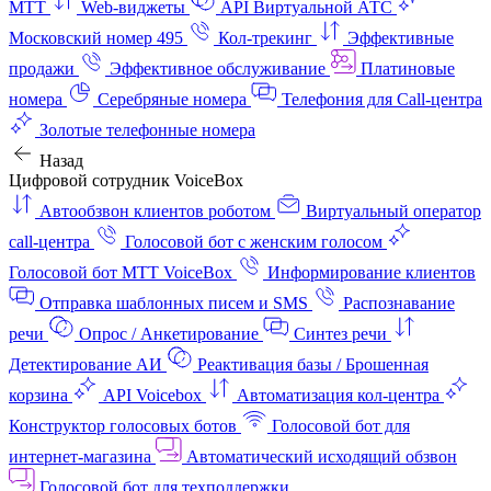
МТТ
Web-виджеты
API Виртуальной АТС
Московский номер 495
Кол-трекинг
Эффективные
продажи
Эффективное обслуживание
Платиновые
номера
Серебряные номера
Телефония для Call-центра
Золотые телефонные номера
Назад
Цифровой сотрудник VoiceBox
Автообзвон клиентов роботом
Виртуальный оператор
call-центра
Голосовой бот с женским голосом
Голосовой бот МТТ VoiceBox
Информирование клиентов
Отправка шаблонных писем и SMS
Распознавание
речи
Опрос / Анкетирование
Синтез речи
Детектирование АИ
Реактивация базы / Брошенная
корзина
API Voicebox
Автоматизация кол‑центра
Конструктор голосовых ботов
Голосовой бот для
интернет‑магазина
Автоматический исходящий обзвон
Голосовой бот для техподдержки