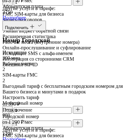
от 3 750 ₽/мес
Абонентская плата
Другие услуги в тарифе:
3750
FMC SIM-карты для бизнеса
Подробнее
Запись разговоров
Речевая аналитика
Подключить
Умный виджет обратной связи
Расширенная статистика
Номер Городской
Рабочие места (внутренние номера)
Онлайн-прослушивание и суфлирование
Исходящие
Исходящие SMS с альфа-именем
300 мин
Интеграция со сторонними CRM
Рабочие места
Внешний SIP ID
2
SIM-карты FMC
2
Выгодный тариф с бесплатным городским номером для
Вашего бизнеса и минутами в подарок
Настроить тариф
Мобильный номер
от 990 ₽
Подключение
990
Городской номер
от 1 200 ₽/мес
Абонентская плата
Другие услуги в тарифе:
1200
FMC SIM-карты для бизнеса
Подробнее