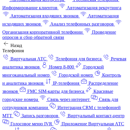
Информирование клиентов
Автоматизация рекрутинга
Автоматизация входящих звонков
Автоматизация
исходящих звонков
Анализ телефонных разговоров
Организация корпоративной телефонии
Проведение
опросов и сбор обратной связи
Назад
Телефония
Виртуальная АТС
Телефония для бизнеса
Речевая
аналитика звонков
Номер 8-800
Городской
многоканальный номер
Городской номер
Контроль
и аналитика звонков
IP-телефония
Распределение
звонков
FMC SIM-карты для бизнеса
Красивые
городские номера
Связь через интернет
Связь для
сотрудников компании
Интеграция CRM с телефонией
МТТ
Запись разговоров
Виртуальный контакт‑центр
Голосовое меню IVR
Приложение Виртуальная АТС