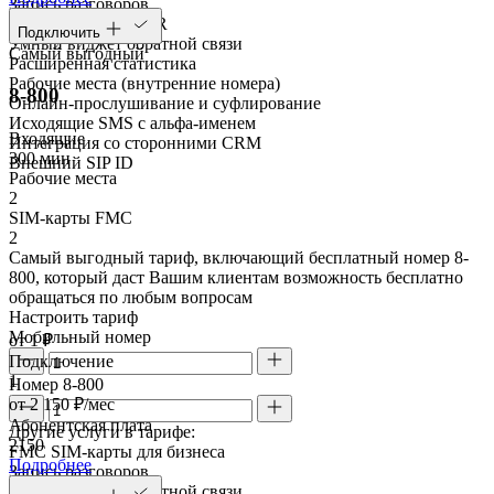
Запись разговоров
Голосовое меню IVR
Подключить
Умный виджет обратной связи
Самый выгодный
Расширенная статистика
Рабочие места (внутренние номера)
8-800
Онлайн-прослушивание и суфлирование
Исходящие SMS с альфа-именем
Входящие
Интеграция со сторонними CRM
300 мин
Внешний SIP ID
Рабочие места
2
SIM-карты FMC
2
Самый выгодный тариф, включающий бесплатный номер 8-
800, который даст Вашим клиентам возможность бесплатно
обращаться по любым вопросам
Настроить тариф
Мобильный номер
от 1 ₽
Подключение
1
Номер 8-800
от 2 150 ₽/мес
Абонентская плата
Другие услуги в тарифе:
2150
FMC SIM-карты для бизнеса
Подробнее
Запись разговоров
Умный виджет обратной связи