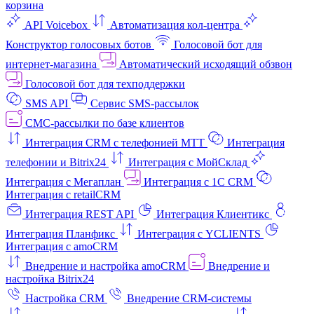
корзина
API Voicebox
Автоматизация кол‑центра
Конструктор голосовых ботов
Голосовой бот для
интернет‑магазина
Автоматический исходящий обзвон
Голосовой бот для техподдержки
SMS API
Сервис SMS-рассылок
СМС-рассылки по базе клиентов
Интеграция CRM с телефонией МТТ
Интеграция
телефонии и Bitrix24
Интеграция с МойСклад
Интеграция с Мегаплан
Интеграция с 1C CRM
Интеграция с retailCRM
Интеграция REST API
Интеграция Клиентикс
Интеграция Планфикс
Интеграция с YCLIENTS
Интеграция с amoCRM
Внедрение и настройка amoCRM
Внедрение и
настройка Bitrix24
Настройка CRM
Внедрение CRM-системы