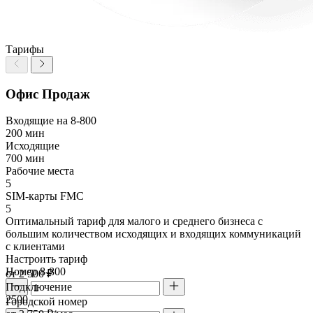
Тарифы
Офис Продаж
Входящие на 8-800
200 мин
Исходящие
700 мин
Рабочие места
5
SIM-карты FMC
5
Оптимальный тариф для малого и среднего бизнеса с
большим количеством исходящих и входящих коммуникаций
с клиентами
Настроить тариф
Номер 8-800
от 2 500 ₽
Подключение
2500
Городской номер