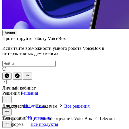
Акция
Протестируйте работу VoiceBox
Испытайте возможности умного робота VoiceBox в
интерактивных демо-кейсах.
Личный кабинет
Решения
Решения
Продукты
Продукты
Для отраслей
По задачам
Все решения
Интеграции
Интеграции
Телефония
Цифровой сотрудник VoiceBox
Telecom
платформа
Все продукты