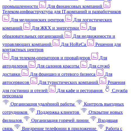
промышленности
Для финансовых компаний
Телеком-инфраструктура для IT-компаний и разработчиков
Для медицинских центров
Для логистических
компаний
Для ЖКХ и энергетики
Для
образовательных организаций
Для недвижимости и
управляющих компаний
Для HoReCa
Решения для
контактных центров
Для телеком-операторов и провайдеров
Для
автодилеров
Для салонов красоты
Для служб
доставки
Для франшиз и сетевого бизнеса
Для
автосервисов
Для туристических компаний
Решения
для гостиниц и отелей
Для кафе и ресторанов
Служба
персонала
Организация удалённой работы
Контроль выездных
сотрудников
Поддержка клиентов
Открытие новых
филиалов
Организация горячей линии
Входящая
связь
Внедрение телефонии в приложение
Работа с