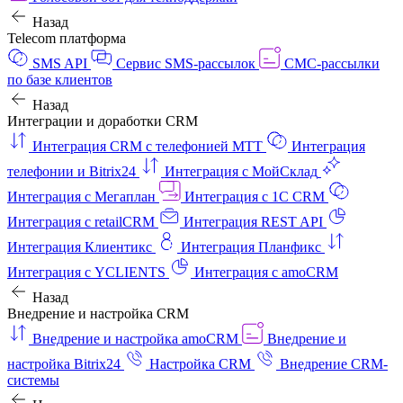
Назад
Telecom платформа
SMS API
Сервис SMS-рассылок
СМС-рассылки
по базе клиентов
Назад
Интеграции и доработки CRM
Интеграция CRM с телефонией МТТ
Интеграция
телефонии и Bitrix24
Интеграция с МойСклад
Интеграция с Мегаплан
Интеграция с 1C CRM
Интеграция с retailCRM
Интеграция REST API
Интеграция Клиентикс
Интеграция Планфикс
Интеграция с YCLIENTS
Интеграция с amoCRM
Назад
Внедрение и настройка CRM
Внедрение и настройка amoCRM
Внедрение и
настройка Bitrix24
Настройка CRM
Внедрение CRM-
системы