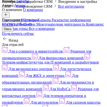
Тарифы
Тарифы
Интеграции и доработки CRM
Внедрение и настройка
Акции
Акции
CRM
Сопровождение CRM
Все интеграции
О компании
О компании
Пресс-центр
Партнерам
Партнерам
Отзывы
Карьера
Раскрытие информации
Контакты
+7 (381) 266-45-49
Лицензии
Международная деятельность
Комплаенс
и деловая этика
Все о компании
Омск
Подключить сейчас
Назад
Для отраслей
Для e-commerce и маркетплейсов
Решения для
промышленности
Для финансовых компаний
Телеком-инфраструктура для IT-компаний и разработчиков
Для медицинских центров
Для логистических
компаний
Для ЖКХ и энергетики
Для
образовательных организаций
Для недвижимости и
управляющих компаний
Для HoReCa
Решения для
контактных центров
Для телеком-операторов и
провайдеров
Для автодилеров
Для салонов красоты