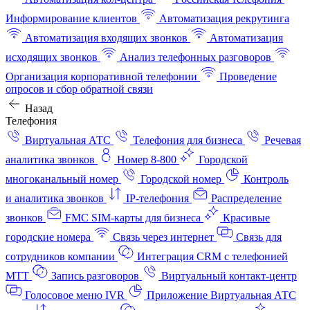
Информирование клиентов
Автоматизация рекрутинга
Автоматизация входящих звонков
Автоматизация
исходящих звонков
Анализ телефонных разговоров
Организация корпоративной телефонии
Проведение
опросов и сбор обратной связи
Назад
Телефония
Виртуальная АТС
Телефония для бизнеса
Речевая
аналитика звонков
Номер 8-800
Городской
многоканальный номер
Городской номер
Контроль
и аналитика звонков
IP-телефония
Распределение
звонков
FMC SIM-карты для бизнеса
Красивые
городские номера
Связь через интернет
Связь для
сотрудников компании
Интеграция CRM с телефонией
МТТ
Запись разговоров
Виртуальный контакт‑центр
Голосовое меню IVR
Приложение Виртуальная АТС