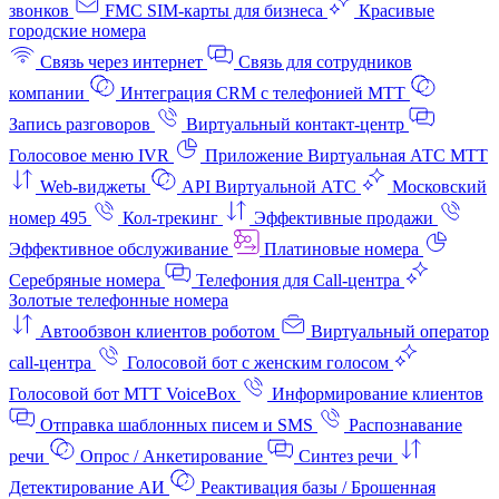
звонков
FMC SIM-карты для бизнеса
Красивые
городские номера
Связь через интернет
Связь для сотрудников
компании
Интеграция CRM с телефонией МТТ
Запись разговоров
Виртуальный контакт‑центр
Голосовое меню IVR
Приложение Виртуальная АТС МТТ
Web-виджеты
API Виртуальной АТС
Московский
номер 495
Кол-трекинг
Эффективные продажи
Эффективное обслуживание
Платиновые номера
Серебряные номера
Телефония для Call-центра
Золотые телефонные номера
Автообзвон клиентов роботом
Виртуальный оператор
call-центра
Голосовой бот с женским голосом
Голосовой бот МТТ VoiceBox
Информирование клиентов
Отправка шаблонных писем и SMS
Распознавание
речи
Опрос / Анкетирование
Синтез речи
Детектирование АИ
Реактивация базы / Брошенная