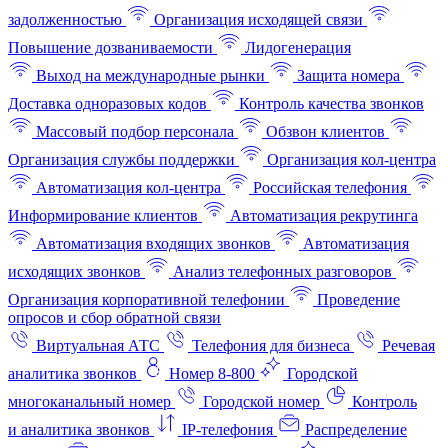
задолженностью
Организация исходящей связи
Повышение дозваниваемости
Лидогенерация
Выход на международные рынки
Защита номера
Доставка одноразовых кодов
Контроль качества звонков
Массовый подбор персонала
Обзвон клиентов
Организация службы поддержки
Организация кол-центра
Автоматизация кол-центра
Российская телефония
Информирование клиентов
Автоматизация рекрутинга
Автоматизация входящих звонков
Автоматизация
исходящих звонков
Анализ телефонных разговоров
Организация корпоративной телефонии
Проведение
опросов и сбор обратной связи
Виртуальная АТС
Телефония для бизнеса
Речевая
аналитика звонков
Номер 8-800
Городской
многоканальный номер
Городской номер
Контроль
и аналитика звонков
IP-телефония
Распределение