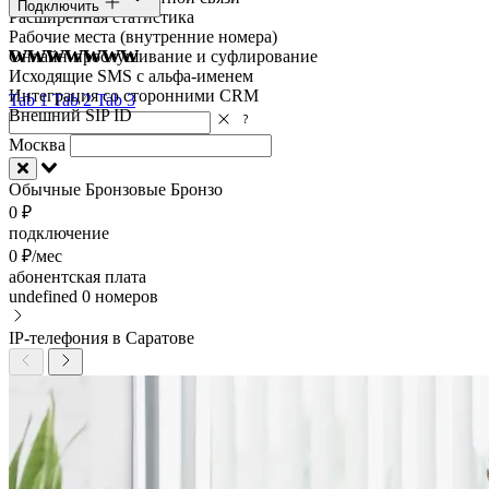
Подключить
Расширенная статистика
Рабочие места (внутренние номера)
wwwwwww
Онлайн-прослушивание и суфлирование
Исходящие SMS с альфа-именем
Интеграция со сторонними CRM
Tab 1
Tab 2
Tab 3
Внешний SIP ID
Москва
Обычные
Бронзовые
Бронзо
0 ₽
подключение
0 ₽/мес
абонентская плата
undefined
0 номеров
IP-телефония в Саратове