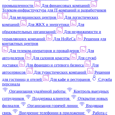
промышленности
Для финансовых компаний
Телеком-инфраструктура для IT-компаний и разработчиков
Для медицинских центров
Для логистических
компаний
Для ЖКХ и энергетики
Для
образовательных организаций
Для недвижимости и
управляющих компаний
Для HoReCa
Решения для
контактных центров
Для телеком-операторов и провайдеров
Для
автодилеров
Для салонов красоты
Для служб
доставки
Для франшиз и сетевого бизнеса
Для
автосервисов
Для туристических компаний
Решения
для гостиниц и отелей
Для кафе и ресторанов
Служба
персонала
Организация удалённой работы
Контроль выездных
сотрудников
Поддержка клиентов
Открытие новых
филиалов
Организация горячей линии
Входящая
связь
Внедрение телефонии в приложение
Работа с