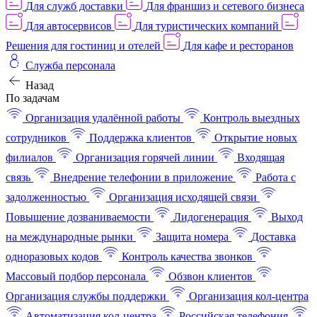
Для служб доставки
Для франшиз и сетевого бизнеса
Для автосервисов
Для туристических компаний
Решения для гостиниц и отелей
Для кафе и ресторанов
Служба персонала
Назад
По задачам
Организация удалённой работы
Контроль выездных
сотрудников
Поддержка клиентов
Открытие новых
филиалов
Организация горячей линии
Входящая
связь
Внедрение телефонии в приложение
Работа с
задолженностью
Организация исходящей связи
Повышение дозваниваемости
Лидогенерация
Выход
на международные рынки
Защита номера
Доставка
одноразовых кодов
Контроль качества звонков
Массовый подбор персонала
Обзвон клиентов
Организация службы поддержки
Организация кол-центра
Автоматизация кол-центра
Российская телефония