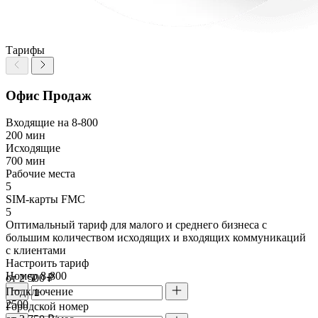
Тарифы
Офис Продаж
Входящие на 8-800
200 мин
Исходящие
700 мин
Рабочие места
5
SIM-карты FMC
5
Оптимальный тариф для малого и среднего бизнеса с
большим количеством исходящих и входящих коммуникаций
с клиентами
Настроить тариф
Номер 8-800
от 2 500 ₽
Подключение
2500
Городской номер