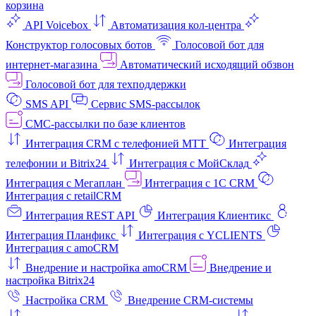
корзина
API Voicebox
Автоматизация кол‑центра
Конструктор голосовых ботов
Голосовой бот для
интернет‑магазина
Автоматический исходящий обзвон
Голосовой бот для техподдержки
SMS API
Сервис SMS-рассылок
СМС-рассылки по базе клиентов
Интеграция CRM с телефонией МТТ
Интеграция
телефонии и Bitrix24
Интеграция с МойСклад
Интеграция с Мегаплан
Интеграция с 1C CRM
Интеграция с retailCRM
Интеграция REST API
Интеграция Клиентикс
Интеграция Планфикс
Интеграция с YCLIENTS
Интеграция с amoCRM
Внедрение и настройка amoCRM
Внедрение и
настройка Bitrix24
Настройка CRM
Внедрение CRM-системы