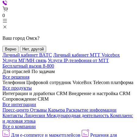
0
Ваш город
Омск
?
Верно
Нет, другой
Личный кабинет ВАТС
Личный кабинет МТТ Voicebox
Услуги МГ/МН связь
Услуги IP-телефония от МТТ
Бесплатный вызов 8-800
Для отраслей
По задачам
Все решения
Телефония
Цифровой сотрудник VoiceBox
Telecom платформа
Все продукты
Интеграции и доработки CRM
Внедрение и настройка CRM
Сопровождение CRM
Все интеграции
Пресс-центр
Отзывы
Карьера
Раскрытие информации
Контакты
Лицензии
Международная деятельность
Комплаенс
и деловая этика
Все о компании
Для e-commerce и маркетплейсов
Решения для