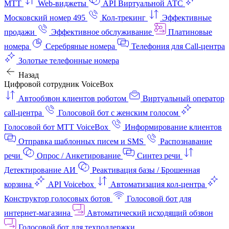
МТТ
Web-виджеты
API Виртуальной АТС
Московский номер 495
Кол-трекинг
Эффективные
продажи
Эффективное обслуживание
Платиновые
номера
Серебряные номера
Телефония для Call-центра
Золотые телефонные номера
Назад
Цифровой сотрудник VoiceBox
Автообзвон клиентов роботом
Виртуальный оператор
call-центра
Голосовой бот с женским голосом
Голосовой бот МТТ VoiceBox
Информирование клиентов
Отправка шаблонных писем и SMS
Распознавание
речи
Опрос / Анкетирование
Синтез речи
Детектирование АИ
Реактивация базы / Брошенная
корзина
API Voicebox
Автоматизация кол‑центра
Конструктор голосовых ботов
Голосовой бот для
интернет‑магазина
Автоматический исходящий обзвон
Голосовой бот для техподдержки