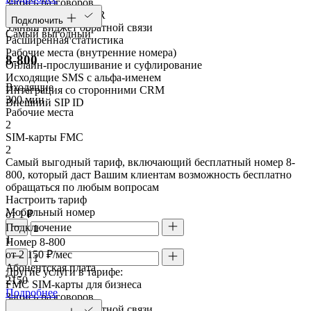
Запись разговоров
Голосовое меню IVR
Подключить
Умный виджет обратной связи
Самый выгодный
Расширенная статистика
Рабочие места (внутренние номера)
8-800
Онлайн-прослушивание и суфлирование
Исходящие SMS с альфа-именем
Входящие
Интеграция со сторонними CRM
300 мин
Внешний SIP ID
Рабочие места
2
SIM-карты FMC
2
Самый выгодный тариф, включающий бесплатный номер 8-
800, который даст Вашим клиентам возможность бесплатно
обращаться по любым вопросам
Настроить тариф
Мобильный номер
от 1 ₽
Подключение
1
Номер 8-800
от 2 150 ₽/мес
Абонентская плата
Другие услуги в тарифе:
2150
FMC SIM-карты для бизнеса
Подробнее
Запись разговоров
Умный виджет обратной связи