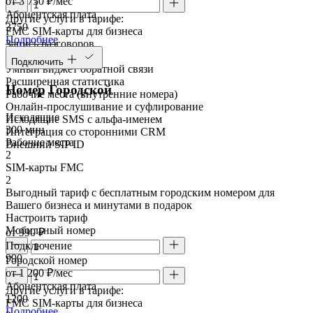
от 3 750 ₽/мес
Абонентская плата
Другие услуги в тарифе:
3750
FMC SIM-карты для бизнеса
Подробнее
Запись разговоров
Речевая аналитика
Подключить
Умный виджет обратной связи
Расширенная статистика
Номер Городской
Рабочие места (внутренние номера)
Онлайн-прослушивание и суфлирование
Исходящие
Исходящие SMS с альфа-именем
300 мин
Интеграция со сторонними CRM
Рабочие места
Внешний SIP ID
2
SIM-карты FMC
2
Выгодный тариф с бесплатным городским номером для
Вашего бизнеса и минутами в подарок
Настроить тариф
Мобильный номер
от 990 ₽
Подключение
990
Городской номер
от 1 200 ₽/мес
Абонентская плата
Другие услуги в тарифе:
1200
FMC SIM-карты для бизнеса
Подробнее