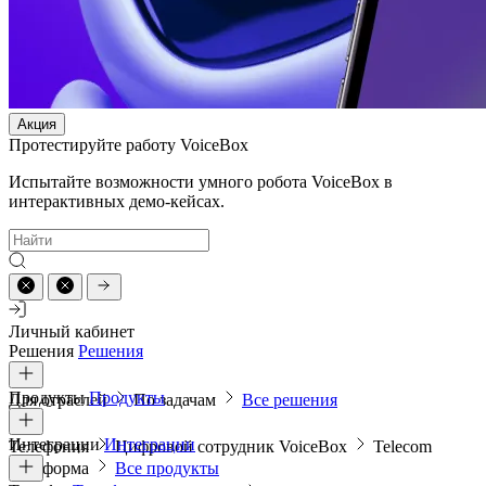
Акция
Протестируйте работу VoiceBox
Испытайте возможности умного робота VoiceBox в
интерактивных демо-кейсах.
Личный кабинет
Решения
Решения
Продукты
Продукты
Для отраслей
По задачам
Все решения
Интеграции
Интеграции
Телефония
Цифровой сотрудник VoiceBox
Telecom
платформа
Все продукты