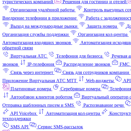
туристических компаний
Решения для гостиниц и отелей
Организация удалённой работы
Контроль выездных со
Внедрение телефонии в приложение
Работа с задолженнос
Выход на международные рынки
Защита номера
До
Организация службы поддержки
Организация кол-центра
Автоматизация входящих звонков
Автоматизация исходящи
обратной связи
Виртуальная АТС
Телефония для бизнеса
Речевая 
звонков
IP-телефония
Распределение звонков
FMC 
Связь через интернет
Связь для сотрудников компании
Приложение Виртуальная АТС МТТ
Web-виджеты
API
Платиновые номера
Серебряные номера
Телефония
Автообзвон клиентов роботом
Виртуальный оператор c
Отправка шаблонных писем и SMS
Распознавание речи
API Voicebox
Автоматизация кол‑центра
Конструкт
техподдержки
SMS API
Сервис SMS-рассылок