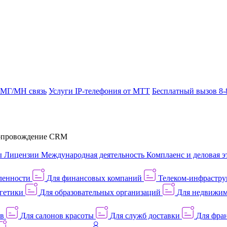
 МГ/МН связь
Услуги IP-телефония от МТТ
Бесплатный вызов 8-
провождение CRM
ы
Лицензии
Международная деятельность
Комплаенс и деловая э
ленности
Для финансовых компаний
Телеком-инфраструк
гетики
Для образовательных организаций
Для недвижим
ов
Для салонов красоты
Для служб доставки
Для фран