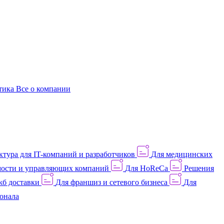
этика
Все о компании
тура для IT-компаний и разработчиков
Для медицинских
ости и управляющих компаний
Для HoReCa
Решения
жб доставки
Для франшиз и сетевого бизнеса
Для
онала