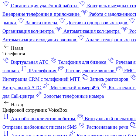
Организация удалённой работы
Контроль выездных со
Внедрение телефонии в приложение
Работа с задолженнос
рынки
Защита номера
Доставка одноразовых кодов
Организация кол-центра
Автоматизация кол-центра
Ро
Автоматизация исходящих звонков
Анализ телефонных раз
Назад
Телефония
Виртуальная АТС
Телефония для бизнеса
Речевая 
звонков
IP-телефония
Распределение звонков
FMC 
Интеграция CRM с телефонией МТТ
Запись разговоров
Виртуальной АТС
Московский номер 495
Кол-трекинг
для Call-центра
Золотые телефонные номера
Назад
Цифровой сотрудник VoiceBox
Автообзвон клиентов роботом
Виртуальный оператор c
Отправка шаблонных писем и SMS
Распознавание речи
Автоматизация кол‑центра
Конструктор голосовых бот