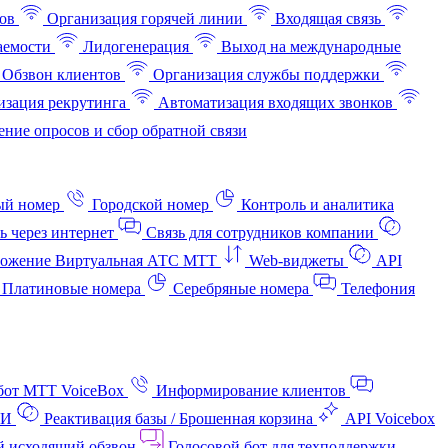
ов
Организация горячей линии
Входящая связь
аемости
Лидогенерация
Выход на международные
Обзвон клиентов
Организация службы поддержки
изация рекрутинга
Автоматизация входящих звонков
ние опросов и сбор обратной связи
ый номер
Городской номер
Контроль и аналитика
ь через интернет
Связь для сотрудников компании
ожение Виртуальная АТС МТТ
Web-виджеты
API
Платиновые номера
Серебряные номера
Телефония
бот МТТ VoiceBox
Информирование клиентов
АИ
Реактивация базы / Брошенная корзина
API Voicebox
й исходящий обзвон
Голосовой бот для техподдержки