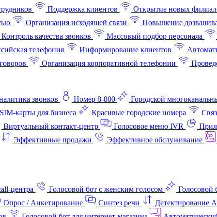
трудников
Поддержка клиентов
Открытие новых филиал
тью
Организация исходящей связи
Повышение дозванив
Контроль качества звонков
Массовый подбор персонала
ссийская телефония
Информирование клиентов
Автомат
говоров
Организация корпоративной телефонии
Проведе
аналитика звонков
Номер 8-800
Городской многоканальн
SIM-карты для бизнеса
Красивые городские номера
Связ
Виртуальный контакт‑центр
Голосовое меню IVR
Прил
Эффективные продажи
Эффективное обслуживание
all-центра
Голосовой бот с женским голосом
Голосовой 
Опрос / Анкетирование
Синтез речи
Детектирование 
ов
Голосовой бот для интернет‑магазина
Автоматически