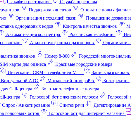
Для кафе и ресторанов
Служба персонала
трудников
Поддержка клиентов
Открытие новых филиал
тью
Организация исходящей связи
Повышение дозванив
ставка одноразовых кодов
Контроль качества звонков
Ма
Автоматизация кол-центра
Российская телефония
Инф
х звонков
Анализ телефонных разговоров
Организация 
аналитика звонков
Номер 8-800
Городской многоканальн
SIM-карты для бизнеса
Красивые городские номера
Интеграция CRM с телефонией МТТ
Запись разговоров
 Виртуальной АТС
Московский номер 495
Кол-трекинг
 для Call-центра
Золотые телефонные номера
all-центра
Голосовой бот с женским голосом
Голосовой 
Опрос / Анкетирование
Синтез речи
Детектирование 
ор голосовых ботов
Голосовой бот для интернет‑магазина