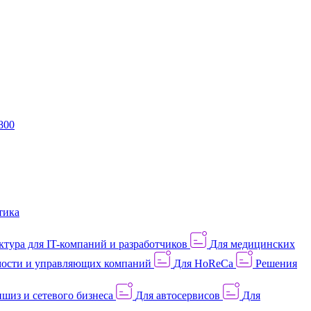
800
тика
тура для IT-компаний и разработчиков
Для медицинских
ости и управляющих компаний
Для HoReCa
Решения
шиз и сетевого бизнеса
Для автосервисов
Для