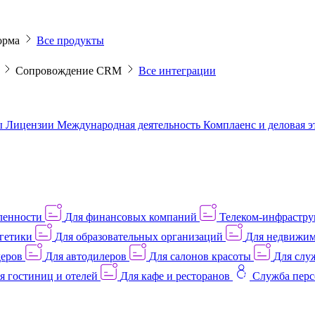
орма
Все продукты
M
Сопровождение CRM
Все интеграции
ы
Лицензии
Международная деятельность
Комплаенс и деловая 
ленности
Для финансовых компаний
Телеком-инфраструк
гетики
Для образовательных организаций
Для недвижим
деров
Для автодилеров
Для салонов красоты
Для слу
я гостиниц и отелей
Для кафе и ресторанов
Служба перс