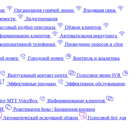
ов
Организация горячей линии
Входящая связь
аемости
Лидогенерация
ссовый подбор персонала
Обзвон клиентов
ормирование клиентов
Автоматизация рекрутинга
корпоративной телефонии
Проведение опросов и сбор
ый номер
Городской номер
Контроль и аналитика
Виртуальный контакт‑центр
Голосовое меню IVR
Эффективные продажи
Эффективное обслуживание
бот МТТ VoiceBox
Информирование клиентов
АИ
Реактивация базы / Брошенная корзина
Автоматический исходящий обзвон
Голосовой бот для