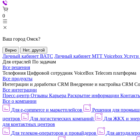
0
Ваш город
Омск
?
Верно
Нет, другой
Личный кабинет ВАТС
Личный кабинет МТТ Voicebox
Услуги
Для отраслей
По задачам
Все решения
Телефония
Цифровой сотрудник VoiceBox
Telecom платформа
Все продукты
Интеграции и доработки CRM
Внедрение и настройка CRM
Со
Все интеграции
Пресс-центр
Отзывы
Карьера
Раскрытие информации
Контакт
Все о компании
Для e-commerce и маркетплейсов
Решения для промыш
центров
Для логистических компаний
Для ЖКХ и энер
для контактных центров
Для телеком-операторов и провайдеров
Для автодилер