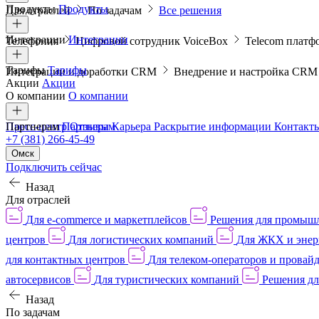
Продукты
Продукты
Для отраслей
По задачам
Все решения
Интеграции
Интеграции
Телефония
Цифровой сотрудник VoiceBox
Telecom платф
Тарифы
Тарифы
Интеграции и доработки CRM
Внедрение и настройка CR
Акции
Акции
О компании
О компании
Пресс-центр
Партнерам
Партнерам
Отзывы
Карьера
Раскрытие информации
Контакт
+7 (381) 266-45-49
Омск
Подключить сейчас
Назад
Для отраслей
Для e-commerce и маркетплейсов
Решения для промыш
центров
Для логистических компаний
Для ЖКХ и энер
для контактных центров
Для телеком-операторов и провай
автосервисов
Для туристических компаний
Решения дл
Назад
По задачам