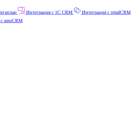
Мегаплан
Интеграция с 1C CRM
Интеграция с retailCRM
я с amoCRM