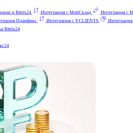
онии и Bitrix24
Интеграция с МойСклад
Интеграция с 
еграция Планфикс
Интеграция с YCLIENTS
Интеграци
а Bitrix24
кс24