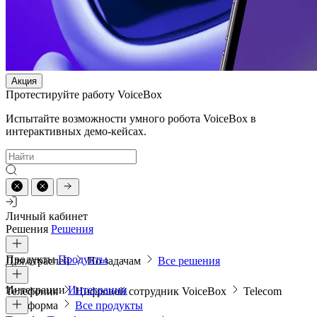
Акция
Протестируйте работу VoiceBox
Испытайте возможности умного робота VoiceBox в
интерактивных демо-кейсах.
Личный кабинет
Решения
Решения
Продукты
Продукты
Для отраслей
По задачам
Все решения
Интеграции
Интеграции
Телефония
Цифровой сотрудник VoiceBox
Telecom
платформа
Все продукты