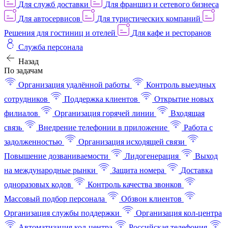
Для служб доставки
Для франшиз и сетевого бизнеса
Для автосервисов
Для туристических компаний
Решения для гостиниц и отелей
Для кафе и ресторанов
Служба персонала
Назад
По задачам
Организация удалённой работы
Контроль выездных
сотрудников
Поддержка клиентов
Открытие новых
филиалов
Организация горячей линии
Входящая
связь
Внедрение телефонии в приложение
Работа с
задолженностью
Организация исходящей связи
Повышение дозваниваемости
Лидогенерация
Выход
на международные рынки
Защита номера
Доставка
одноразовых кодов
Контроль качества звонков
Массовый подбор персонала
Обзвон клиентов
Организация службы поддержки
Организация кол-центра
Автоматизация кол-центра
Российская телефония