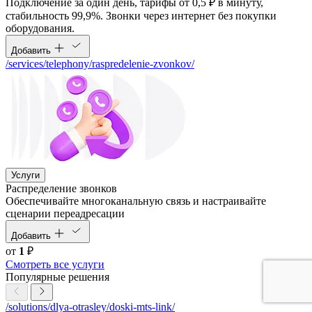
Подключение за один день, тарифы от 0,5 ₽ в минуту,
стабильность 99,9%. Звонки через интернет без покупки
оборудования.
Добавить
/services/telephony/raspredelenie-zvonkov/
Услуги
Распределение звонков
Обеспечивайте многоканальную связь и настраивайте
сценарии переадресации
Добавить
от
1
₽
Смотреть все услуги
Популярные решения
/solutions/dlya-otrasley/doski-mts-link/