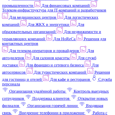
промышленности
Для финансовых компаний
Телеком-инфраструктура для IT-компаний и разработчиков
Для медицинских центров
Для логистических
компаний
Для ЖКХ и энергетики
Для
образовательных организаций
Для недвижимости и
управляющих компаний
Для HoReCa
Решения для
контактных центров
Для телеком-операторов и провайдеров
Для
автодилеров
Для салонов красоты
Для служб
доставки
Для франшиз и сетевого бизнеса
Для
автосервисов
Для туристических компаний
Решения
для гостиниц и отелей
Для кафе и ресторанов
Служба
персонала
Организация удалённой работы
Контроль выездных
сотрудников
Поддержка клиентов
Открытие новых
филиалов
Организация горячей линии
Входящая
связь
Внедрение телефонии в приложение
Работа с