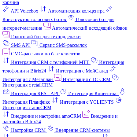
корзина
API Voicebox
Автоматизация кол‑центра
Конструктор голосовых ботов
Голосовой бот для
интернет‑магазина
Автоматический исходящий обзвон
Голосовой бот для техподдержки
SMS API
Сервис SMS-рассылок
СМС-рассылки по базе клиентов
Интеграция CRM с телефонией МТТ
Интеграция
телефонии и Bitrix24
Интеграция с МойСклад
Интеграция с Мегаплан
Интеграция с 1C CRM
Интеграция с retailCRM
Интеграция REST API
Интеграция Клиентикс
Интеграция Планфикс
Интеграция с YCLIENTS
Интеграция с amoCRM
Внедрение и настройка amoCRM
Внедрение и
настройка Bitrix24
Настройка CRM
Внедрение CRM-системы