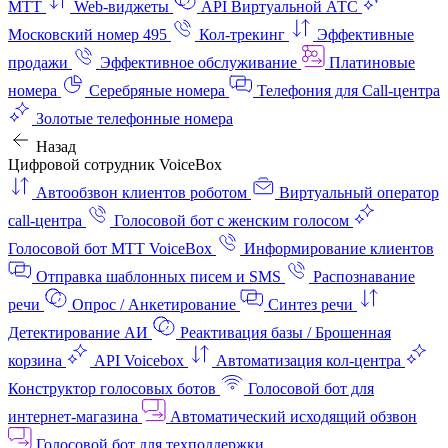
МТТ
Web-виджеты
API Виртуальной АТС
Московский номер 495
Кол-трекинг
Эффективные
продажи
Эффективное обслуживание
Платиновые
номера
Серебряные номера
Телефония для Call-центра
Золотые телефонные номера
Назад
Цифровой сотрудник VoiceBox
Автообзвон клиентов роботом
Виртуальный оператор
call-центра
Голосовой бот с женским голосом
Голосовой бот МТТ VoiceBox
Информирование клиентов
Отправка шаблонных писем и SMS
Распознавание
речи
Опрос / Анкетирование
Синтез речи
Детектирование АИ
Реактивация базы / Брошенная
корзина
API Voicebox
Автоматизация кол‑центра
Конструктор голосовых ботов
Голосовой бот для
интернет‑магазина
Автоматический исходящий обзвон
Голосовой бот для техподдержки