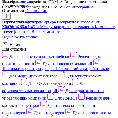
Тарифы
Тарифы
Интеграции и доработки CRM
Внедрение и настройка
Акции
Акции
CRM
Сопровождение CRM
Все интеграции
О компании
О компании
Пресс-центр
Партнерам
Партнерам
Отзывы
Карьера
Раскрытие информации
Контакты
+7 (381) 266-45-49
Лицензии
Международная деятельность
Комплаенс
и деловая этика
Все о компании
Омск
Подключить сейчас
Назад
Для отраслей
Для e-commerce и маркетплейсов
Решения для
промышленности
Для финансовых компаний
Телеком-инфраструктура для IT-компаний и разработчиков
Для медицинских центров
Для логистических
компаний
Для ЖКХ и энергетики
Для
образовательных организаций
Для недвижимости и
управляющих компаний
Для HoReCa
Решения для
контактных центров
Для телеком-операторов и
провайдеров
Для автодилеров
Для салонов красоты