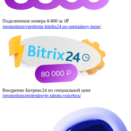
Подключение номера 8-800 за 1₽
/promotions/vnedrenie-bitriks24-po-spetsialnoy-tsene/
Внедрение Битрикс24 по специальной цене
/promotions/protestiruyte-rabotu-voicebox/