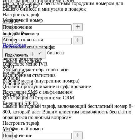
Интеграция со сторонними CRM
Выгодный тариф с бесплатным городским номером для
Внешний SIP ID
Вашего бизнеса и минутами в подарок
Настроить тариф
Мобильный номер
от 990 ₽
Подключение
Городской номер
от 1 200 ₽/мес
Абонентская плата
Подробнее
Другие услуги в тарифе:
FMC SIM-карты для бизнеса
Подключить
Запись разговоров
Самый выгодный
Голосовое меню IVR
8-800
Умный виджет обратной связи
Входящие
Расширенная статистика
300 мин
Рабочие места (внутренние номера)
Рабочие места
Онлайн-прослушивание и суфлирование
2
Исходящие SMS с альфа-именем
SIM-карты FMC
Интеграция со сторонними CRM
2
Внешний SIP ID
Самый выгодный тариф, включающий бесплатный номер 8-
800, который даст Вашим клиентам возможность бесплатно
обращаться по любым вопросам
Настроить тариф
Мобильный номер
от 1 ₽
Подключение