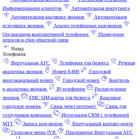
Информирование клиентов
Автоматизация рекрутинга
Автоматизация входящих звонков
Автоматизация
исходящих звонков
Анализ телефонных разговоров
Организация корпоративной телефонии
Проведение
опросов и сбор обратной связи
Назад
Телефония
Виртуальная АТС
Телефония для бизнеса
Речевая
аналитика звонков
Номер 8-800
Городской
многоканальный номер
Городской номер
Контроль
и аналитика звонков
IP-телефония
Распределение
звонков
FMC SIM-карты для бизнеса
Красивые
городские номера
Связь через интернет
Связь для
сотрудников компании
Интеграция CRM с телефонией
МТТ
Запись разговоров
Виртуальный контакт‑центр
Голосовое меню IVR
Приложение Виртуальная АТС