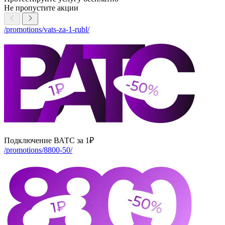
Не пропустите
акции
/promotions/vats-za-1-rubl/
Подключение ВАТС за 1₽
/promotions/8800-50/