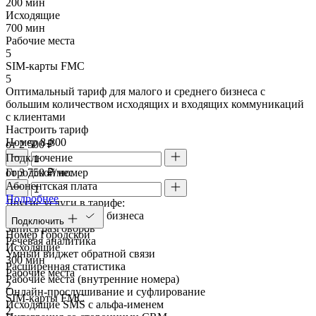
200 мин
Исходящие
700 мин
Рабочие места
5
SIM-карты FMC
5
Оптимальный тариф для малого и среднего бизнеса с
большим количеством исходящих и входящих коммуникаций
с клиентами
Настроить тариф
Номер 8-800
от 2 500 ₽
Подключение
Городской номер
от 3 750 ₽/мес
Абонентская плата
Подробнее
Другие услуги в тарифе:
FMC SIM-карты для бизнеса
Подключить
Запись разговоров
Номер Городской
Речевая аналитика
Исходящие
Умный виджет обратной связи
300 мин
Расширенная статистика
Рабочие места
Рабочие места (внутренние номера)
2
Онлайн-прослушивание и суфлирование
SIM-карты FMC
Исходящие SMS с альфа-именем
2