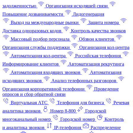
задолженностью
Организация исходящей связи
Повышение дозваниваемости
Лидогенерация
Выход на международные рынки
Защита номера
Доставка одноразовых кодов
Контроль качества звонков
Массовый подбор персонала
Обзвон клиентов
Организация службы поддержки
Организация кол-центра
Автоматизация кол-центра
Российская телефония
Информирование клиентов
Автоматизация рекрутинга
Автоматизация входящих звонков
Автоматизация
исходящих звонков
Анализ телефонных разговоров
Организация корпоративной телефонии
Проведение
опросов и сбор обратной связи
Виртуальная АТС
Телефония для бизнеса
Речевая
аналитика звонков
Номер 8-800
Городской
многоканальный номер
Городской номер
Контроль
и аналитика звонков
IP-телефония
Распределение