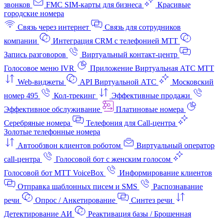
звонков
FMC SIM-карты для бизнеса
Красивые
городские номера
Связь через интернет
Связь для сотрудников
компании
Интеграция CRM с телефонией МТТ
Запись разговоров
Виртуальный контакт‑центр
Голосовое меню IVR
Приложение Виртуальная АТС МТТ
Web-виджеты
API Виртуальной АТС
Московский
номер 495
Кол-трекинг
Эффективные продажи
Эффективное обслуживание
Платиновые номера
Серебряные номера
Телефония для Call-центра
Золотые телефонные номера
Автообзвон клиентов роботом
Виртуальный оператор
call-центра
Голосовой бот с женским голосом
Голосовой бот МТТ VoiceBox
Информирование клиентов
Отправка шаблонных писем и SMS
Распознавание
речи
Опрос / Анкетирование
Синтез речи
Детектирование АИ
Реактивация базы / Брошенная