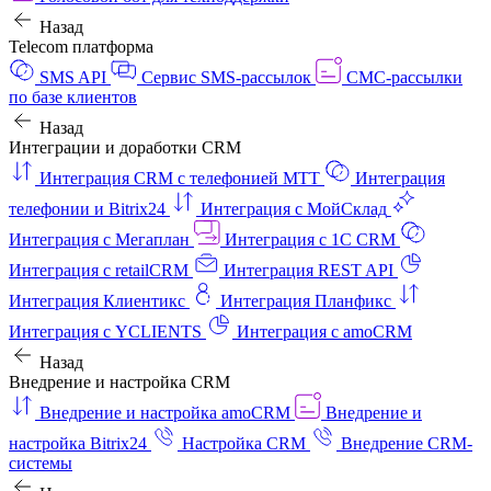
Назад
Telecom платформа
SMS API
Сервис SMS-рассылок
СМС-рассылки
по базе клиентов
Назад
Интеграции и доработки CRM
Интеграция CRM с телефонией МТТ
Интеграция
телефонии и Bitrix24
Интеграция с МойСклад
Интеграция с Мегаплан
Интеграция с 1C CRM
Интеграция с retailCRM
Интеграция REST API
Интеграция Клиентикс
Интеграция Планфикс
Интеграция с YCLIENTS
Интеграция с amoCRM
Назад
Внедрение и настройка CRM
Внедрение и настройка amoCRM
Внедрение и
настройка Bitrix24
Настройка CRM
Внедрение CRM-
системы