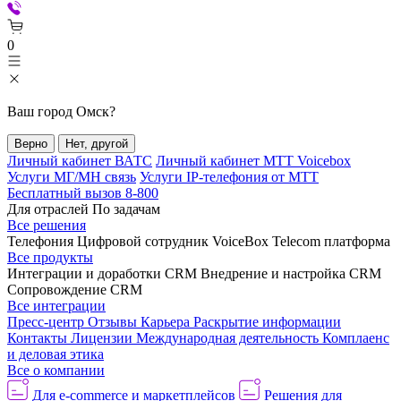
0
Ваш город
Омск
?
Верно
Нет, другой
Личный кабинет ВАТС
Личный кабинет МТТ Voicebox
Услуги МГ/МН связь
Услуги IP-телефония от МТТ
Бесплатный вызов 8-800
Для отраслей
По задачам
Все решения
Телефония
Цифровой сотрудник VoiceBox
Telecom платформа
Все продукты
Интеграции и доработки CRM
Внедрение и настройка CRM
Сопровождение CRM
Все интеграции
Пресс-центр
Отзывы
Карьера
Раскрытие информации
Контакты
Лицензии
Международная деятельность
Комплаенс
и деловая этика
Все о компании
Для e-commerce и маркетплейсов
Решения для